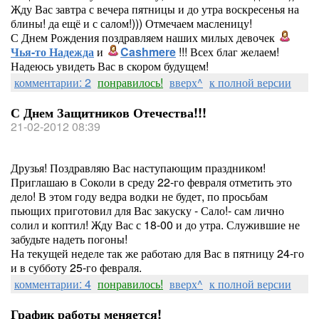
Жду Вас завтра с вечера пятницы и до утра воскресенья на
блины! да ещё и с салом!))) Отмечаем масленицу!
С Днем Рождения поздравляем наших милых девочек
Чья-то Надежда
и
Cashmere
!!! Всех благ желаем!
Надеюсь увидеть Вас в скором будущем!
комментарии: 2
понравилось!
вверх^
к полной версии
С Днем Защитников Отечества!!!
21-02-2012 08:39
Друзья! Поздравляю Вас наступающим праздником!
Приглашаю в Соколи в среду 22-го февраля отметить это
дело! В этом году ведра водки не будет, по просьбам
пьющих приготовил для Вас закуску - Сало!- сам лично
солил и коптил! Жду Вас с 18-00 и до утра. Служившие не
забудьте надеть погоны!
На текущей неделе так же работаю для Вас в пятницу 24-го
и в субботу 25-го февраля.
комментарии: 4
понравилось!
вверх^
к полной версии
График работы меняется!