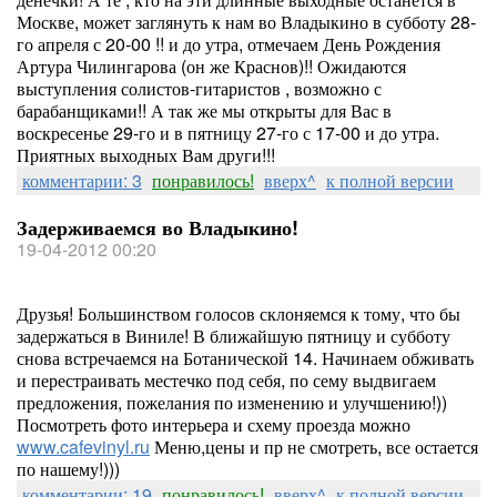
Москве, может заглянуть к нам во Владыкино в субботу 28-
го апреля с 20-00 !! и до утра, отмечаем День Рождения
Артура Чилингарова (он же Краснов)!! Ожидаются
выступления солистов-гитаристов , возможно с
барабанщиками!! А так же мы открыты для Вас в
воскресенье 29-го и в пятницу 27-го с 17-00 и до утра.
Приятных выходных Вам други!!!
комментарии: 3
понравилось!
вверх^
к полной версии
Задерживаемся во Владыкино!
19-04-2012 00:20
Друзья! Большинством голосов склоняемся к тому, что бы
задержаться в Виниле! В ближайшую пятницу и субботу
снова встречаемся на Ботанической 14. Начинаем обживать
и перестраивать местечко под себя, по сему выдвигаем
предложения, пожелания по изменению и улучшению!))
Посмотреть фото интерьера и схему проезда можно
www.cafevinyl.ru
Меню,цены и пр не смотреть, все остается
по нашему!)))
комментарии: 19
понравилось!
вверх^
к полной версии