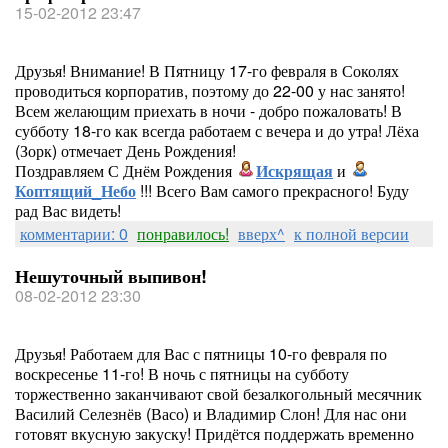
15-02-2012 23:47
Друзья! Внимание! В Пятницу 17-го февраля в Соколях
проводиться корпоратив, поэтому до 22-00 у нас занято!
Всем желающим приехать в ночи - добро пожаловать! В
субботу 18-го как всегда работаем с вечера и до утра! Лёха
(Зорк) отмечает День Рождения!
Поздравляем С Днём Рождения
Искрящая
и
Коптящий_Небо
!!! Всего Вам самого прекрасного! Буду
рад Вас видеть!
комментарии: 0
понравилось!
вверх^
к полной версии
Нешуточный выпивон!
08-02-2012 23:30
Друзья! Работаем для Вас с пятницы 10-го февраля по
воскресенье 11-го! В ночь с пятницы на субботу
торжественно заканчивают свой безалкогольный месячник
Василий Селезнёв (Васо) и Владимир Слон! Для нас они
готовят вкусную закуску! Придётся поддержать временно