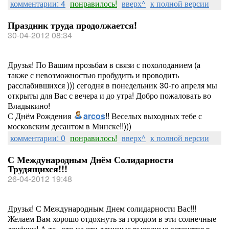
комментарии: 4
понравилось!
вверх^
к полной версии
Праздник труда продолжается!
30-04-2012 08:34
Друзья! По Вашим прозьбам в связи с похолоданием (а
также с невозможностью пробудить и проводить
расслабившихся ))) сегодня в понедельник 30-го апреля мы
открыты для Вас с вечера и до утра! Добро пожаловать во
Владыкино!
С Днём Рождения
arcos
!! Веселых выходных тебе с
московским десантом в Минске!!)))
комментарии: 0
понравилось!
вверх^
к полной версии
С Международным Днём Солидарности
Трудящихся!!!
26-04-2012 19:48
Друзья! С Международным Днем солидарности Вас!!!
Желаем Вам хорошо отдохнуть за городом в эти солнечные
денёчки! А те , кто на эти длинные выходные останется в