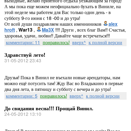
выходные, желаю приятного отдыха уезжающим за город!
А мы пока еще можем неофициально бухать в Виниле, на
этой неделе мы работем для Вас только один день - в
субботу 9-го июня с 18 -00 и до утра!
От всей души поздравляем наших именниников
alex
hroft
,
War13
,
Ma3X
!!!! Други , всех благ Вам!! Счастья,
здоровья, удачи, любви!! Давайте чаще встречаться!!!
комментарии: 11
понравилось!
вверх^
к полной версии
Здравствуй лето!
31-05-2012 23:43
Друзья! Пока в Винил не въехали новые арендаторы, нам
можно ещё потусить там! Жду Вас во Владыкино в первые
два дня лета, в пятницу и субботу с вечера и до утра!
комментарии: 5
понравилось!
вверх^
к полной версии
До свидания весна!!! Прощай Винил.
24-05-2012 13:10
Друзья! В последние весенние выходные мы ждём Вас во