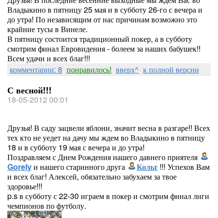
Владыкино в пятницу 25 мая и в субботу 26-го с вечера и
до утра! По независящим от нас причинам возможно это
крайние тусы в Винеле.
В пятницу состоится традиционный покер, а в субботу
смотрим финал Евровидения - болеем за наших бабушек!!
Всем удачи и всех благ!!!
комментарии: 8
понравилось!
вверх^
к полной версии
С весной!!!
18-05-2012 00:01
Друзья! В саду зацвели яблони, значит весна в разгаре!! Всех
тех кто не уедет на дачу мы ждем во Владыкино в пятницу
18 и в субботу 19 мая с вечера и до утра!
Поздравляем с Днем Рождения нашего давнего приятеля
Gorely
и нашего старинного друга
Кольт
!!! Успехов Вам
и всех благ! Алексей, обязательно забухаем за твое
здоровье!!!
p.s в субботу с 22-30 играем в покер и смотрим финал лиги
чемпионов по футболу.