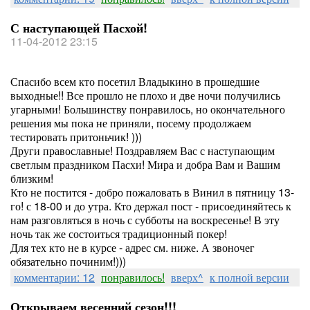
С наступающей Пасхой!
11-04-2012 23:15
Спасибо всем кто посетил Владыкино в прошедшие
выходные!! Все прошло не плохо и две ночи получились
угарными! Большинству понравилось, но окончательного
решения мы пока не приняли, посему продолжаем
тестировать притоньчик! )))
Други православные! Поздравляем Вас с наступающим
светлым праздником Пасхи! Мира и добра Вам и Вашим
близким!
Кто не постится - добро пожаловать в Винил в пятницу 13-
го! с 18-00 и до утра. Кто держал пост - присоединяйтесь к
нам разговляться в ночь с субботы на воскресенье! В эту
ночь так же состоиться традиционный покер!
Для тех кто не в курсе - адрес см. ниже. А звоночег
обязательно починим!)))
комментарии: 12
понравилось!
вверх^
к полной версии
Открываем весенний сезон!!!