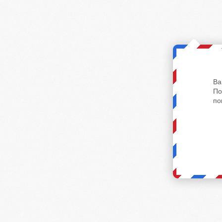
Ва
По
по