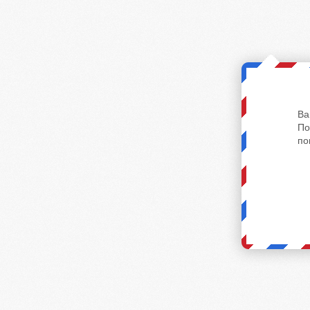
Ва
По
по