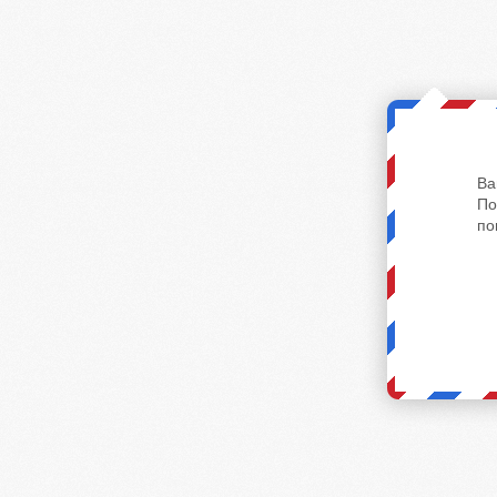
Ва
По
по