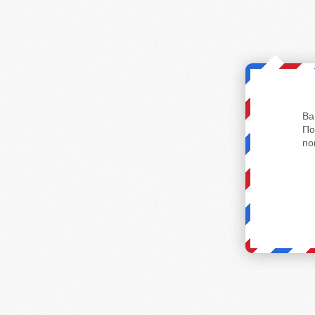
Ва
По
по