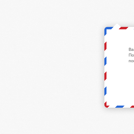
Ва
По
по