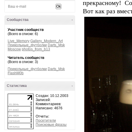
прекрасному! Со
Вот как раз вмес
Сообщества
-
Участник сообществ
(Всего в списке: 6)
Live_Memory
Gallery_Modern_Art
Прикольные_футболки
Darts_Msk
Moscow
photos_from_b13
Читатель сообществ
(Всего в списке: 3)
Прикольные_футболки
Darts_Msk
FlashM0b
Статистика
-
Создан: 10.12.2003
Записей:
Комментариев:
Написано: 4676
Отчеты:
Посетители
Поисковые фразы