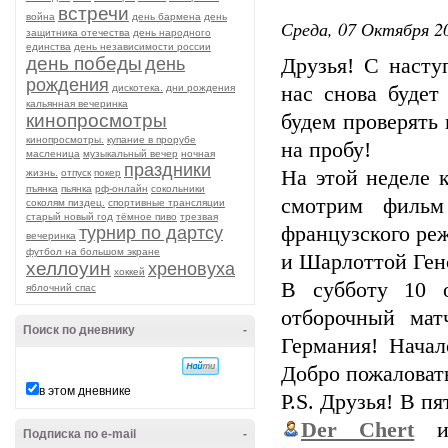
встречи
война
день бармена
день
Среда, 07 Октября 20
защитника отечества
день народного
единства
день независимости россии
день победы
день
Друзья! С насту
рождения
дискотека.
дни рождения
нас снова будет
кальянная вечеринка
кинопросмотры
будем проверять
кинопросмотры.
купание в прорубе
на пробу!
масленица
музыкальный вечер
ночная
праздники
На этой неделе к
жизнь.
отпуск
покер
пъянка
пьянка
рф-онлайн
сокольники
смотрим фильм
соколям пиздец.
спортивные трансляции
старый новый год
тёмное пиво
трезвая
французского ре
турнир по дартсу
вечеринка
футбол на большом экране
и Шарлоттой Генс
хеллоуин
хреновуха
хоккей
В субботу 10 
яблочний спас
отборочный мат
Поиск по дневнику
-
Германия! Начал
Добро пожаловат
в этом дневнике
Р.S. Друзья! В п
Der Chert
и 
Подписка по e-mail
-