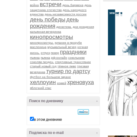
встречи
война
день бармена
день
защитника отечества
день народного
единства
день независимости россии
день победы
день
рождения
дискотека.
дни рождения
кальянная вечеринка
кинопросмотры
кинопросмотры.
купание в прорубе
масленица
музыкальный вечер
ночная
праздники
жизнь.
отпуск
покер
пъянка
пьянка
рф-онлайн
сокольники
соколям пиздец.
спортивные трансляции
старый новый год
тёмное пиво
трезвая
турнир по дартсу
вечеринка
футбол на большом экране
хеллоуин
хреновуха
хоккей
яблочний спас
Поиск по дневнику
-
в этом дневнике
Подписка по e-mail
-