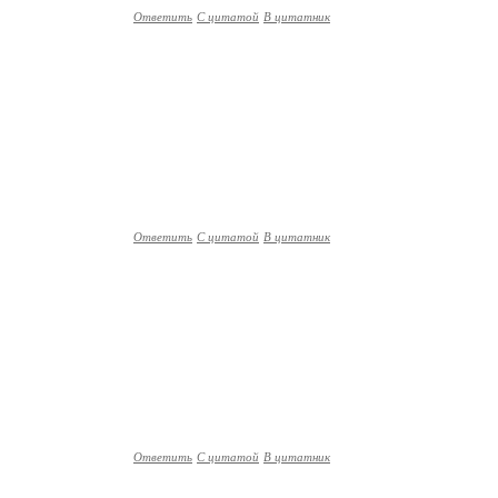
Ответить
С цитатой
В цитатник
Ответить
С цитатой
В цитатник
Ответить
С цитатой
В цитатник