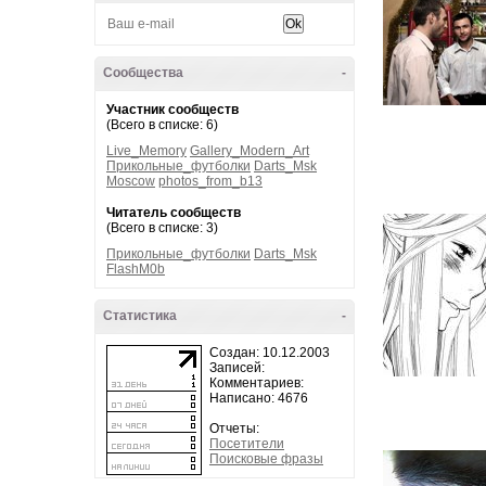
Сообщества
-
Участник сообществ
(Всего в списке: 6)
Live_Memory
Gallery_Modern_Art
Прикольные_футболки
Darts_Msk
Moscow
photos_from_b13
Читатель сообществ
(Всего в списке: 3)
Прикольные_футболки
Darts_Msk
FlashM0b
Статистика
-
Создан: 10.12.2003
Записей:
Комментариев:
Написано: 4676
Отчеты:
Посетители
Поисковые фразы