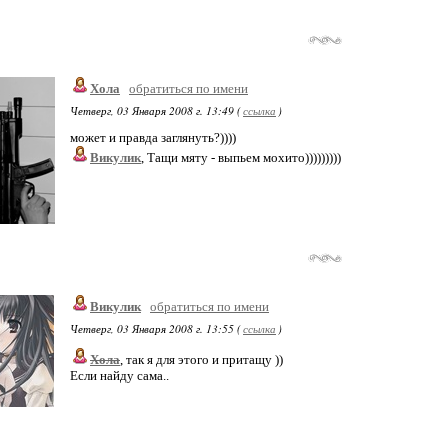
Хола
обратиться по имени
Четверг, 03 Января 2008 г. 13:49 (
ссылка
)
может и правда заглянуть?))))
Викулик
, Тащи мяту - выпьем мохито)))))))))
Викулик
обратиться по имени
Четверг, 03 Января 2008 г. 13:55 (
ссылка
)
Хола
, так я для этого и притащу ))
Если найду сама..