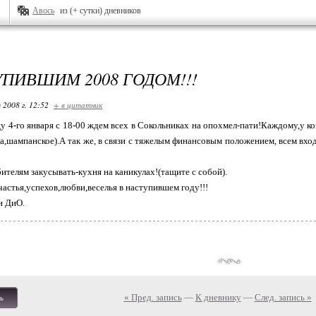
Авось
из (+ сутки) дневников
УПИВШИМ 2008 ГОДОМ!!!
 2008 г. 12:52
+ в цитатник
у 4-го января с 18-00 ждем всех в Сокольниках на опохмел-пати!Каждому,у ког
ка,шампанское).А так же, в связи с тяжелым финансовым положением, всем в
телям закусывать-кухня на каникулах!(тащите с собой).
частья,успехов,любви,веселья в наступившем году!!!
и ДиО.
« Пред. запись
—
К дневнику
—
След. запись »
ь