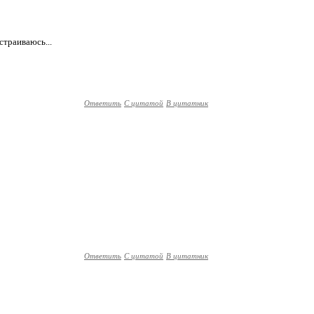
страиваюсь...
Ответить
С цитатой
В цитатник
Ответить
С цитатой
В цитатник