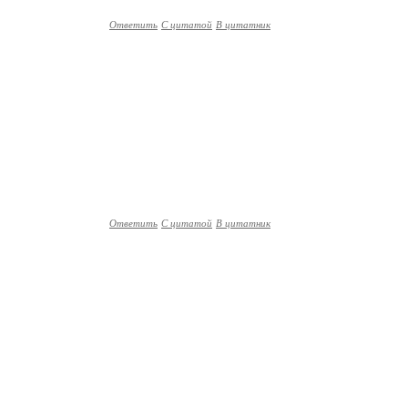
Ответить
С цитатой
В цитатник
Ответить
С цитатой
В цитатник