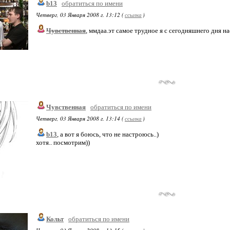
b13
обратиться по имени
Четверг, 03 Января 2008 г. 13:12 (
ссылка
)
Чувственная
, ммдаа.эт самое трудное я с сегодняшнего дня на
Чувственная
обратиться по имени
Четверг, 03 Января 2008 г. 13:14 (
ссылка
)
b13
, а вот я боюсь, что не настроюсь..)
хотя.. посмотрим))
Кольт
обратиться по имени