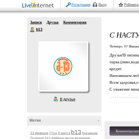
Регистрация
Вход
Рейтинги
Записи
Друзья
Комментарии
b13
С НАСТ
Четверг, 03 Января
Друзья!В пятниц
чарка.(пиво,вод
кредит.
Напоминаем люби
Всем здоровья,с
С уважение виш
В друзья
Метки
-
b13
Комментироват
23 февраля
77rus
8 марта
Крещение
Господне
б13
байкеры
весна
вечеринки