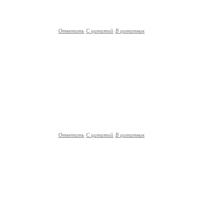
Ответить
С цитатой
В цитатник
Ответить
С цитатой
В цитатник