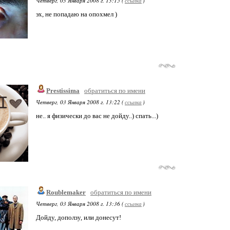
Четверг, 03 Января 2008 г. 13:15 (
ссылка
)
эх, не попадаю на опохмел )
Prestissima
обратиться по имени
Четверг, 03 Января 2008 г. 13:22 (
ссылка
)
не.. я физически до вас не дойду..) спать...)
Roublemaker
обратиться по имени
Четверг, 03 Января 2008 г. 13:36 (
ссылка
)
Дойду, доползу, или донесут!