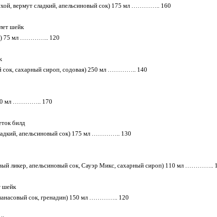
ухой, вермут сладкий, апельсиновый сок) 175 мл ………….. 160
млет шейк
ма) 75 мл ………….. 120
к
 сок, сахарный сироп, содовая) 250 мл ………….. 140
 90 мл ………….. 170
еток билд
ладкий, апельсиновый сок) 175 мл ………….. 130
вый ликер, апельсиновый сок, Сауэр Микс, сахарный сироп) 110 мл ………….. 
т шейк
нанасовый сок, гренадин) 150 мл ………….. 120