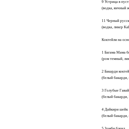
9 Устрица в пус
(водка, яичный ж
11 Черный русс
(водка, ликер K
Коктейли на осн
1 Багама Мама б
(ром темный, ли
2 Бакарди кокте
(белый бакарди,
3 Голубые Гавай
(белый бакарди,
4 Дайкири шейк
(белый бакарди,
5 Зомби бленд