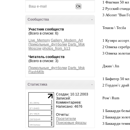
1 Флагман 50 мл ………
2 Русский стандар
3 Абсент "Ван Гог
Сообщества
-
Текила \ Tecila
Участник сообществ
(Всего в списке: 6)
Live_Memory
Gallery_Modern_Art
1 Куэвро ассор
Прикольные_футболки
Darts_Msk
2 Олмека сереб
Moscow
photos_from_b13
3 Олмека золот
Читатель сообществ
(Всего в списке: 3)
Джин \ Jin
Прикольные_футболки
Darts_Msk
FlashM0b
1 Бифитер 50 
Статистика
-
2 Гордон`c др
Создан: 10.12.2003
Ром \ Rum
Записей:
Комментариев:
Написано: 4676
1 Баккарди бел
Отчеты:
2 Баккарди зол
Посетители
Поисковые фразы
3 Баккарди тем