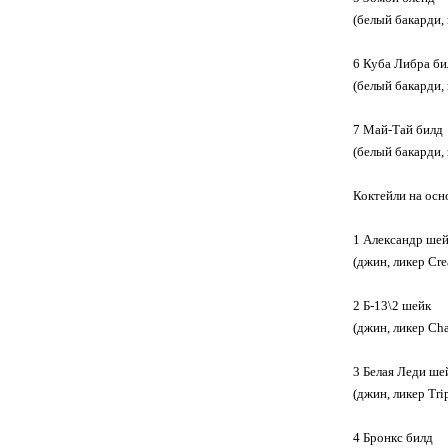
(белый бакарди,
6 Куба Либра би
(белый бакарди,
7 Май-Тай билд
(белый бакарди,
Коктейли на осн
1 Александр ше
(джин, ликер Cr
2 Б-13\2 шейк
(джин, ликер Ch
3 Белая Леди ше
(джин, ликер Tr
4 Бронкс билд