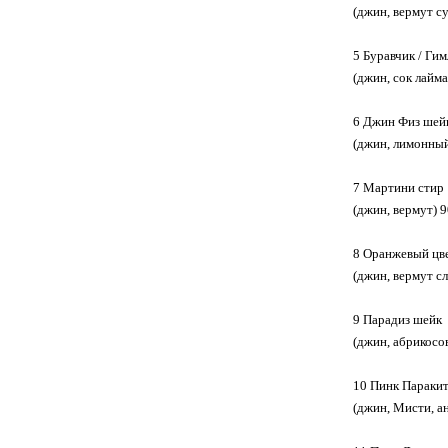
(джин, вермут с
5 Буравчик / Ги
(джин, сок лай
6 Джин Физ шей
(джин, лимонный
7 Мартини стир
(джин, вермут)
8 Оранжевый цв
(джин, вермут с
9 Парадиз шейк
(джин, абрикосо
10 Пинк Параки
(джин, Мисти, а