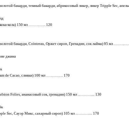
 золотой бакарди, темный бакарди, абрикосовый ликер, ликер Тripple Sec, ап
лд
 кока-кола) 150 мл ………….. 120
 золотой бакарди, Cointreau, Оржет сироп, Гренадин, сок лайма) 95 мл ………….
ове джина
йк
eam de Cacao, сливки) 100 мл ………….. 170
arlston Folies, ананасовый сок, гренадин) 150 мл ………….. 130
йк
ipple Sec, Сауэр Микс, сахарный сироп) 105 мл ………….. 170