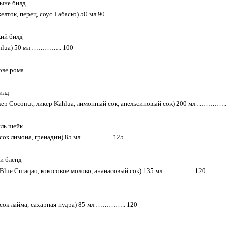
тыне билд
елток, перец, соус Табаско) 50 мл 90
кий билд
ahlua) 50 мл ………….. 100
ове рома
илд
кер Coconut, ликер Kahlua, лимонный сок, апельсиновый сок) 200 мл …………..
йль шейк
 сок лимона, гренадин) 85 мл ………….. 125
и бленд
 Blue Curaqao, кокосовое молоко, ананасовый сок) 135 мл ………….. 120
 сок лайма, сахарная пудра) 85 мл ………….. 120