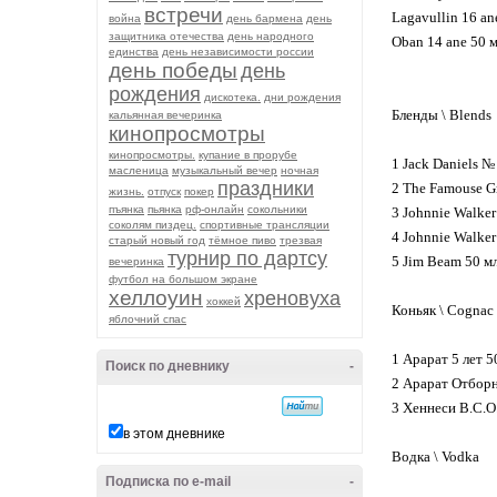
встречи
Lagavullin 16 a
война
день бармена
день
защитника отечества
день народного
Oban 14 ane 50 м
единства
день независимости россии
день победы
день
рождения
дискотека.
дни рождения
Бленды \ Blends
кальянная вечеринка
кинопросмотры
кинопросмотры.
купание в прорубе
1 Jack Daniels 
масленица
музыкальный вечер
ночная
праздники
2 The Famouse 
жизнь.
отпуск
покер
пъянка
пьянка
рф-онлайн
сокольники
3 Johnnie Walke
соколям пиздец.
спортивные трансляции
4 Johnnie Walke
старый новый год
тёмное пиво
трезвая
турнир по дартсу
5 Jim Beam 50 
вечеринка
футбол на большом экране
хеллоуин
хреновуха
хоккей
Коньяк \ Cognac
яблочний спас
1 Арарат 5 лет 50 
Поиск по дневнику
-
2 Арарат Отборны
3 Хеннеси В.С.О.
в этом дневнике
Водка \ Vodka
Подписка по e-mail
-