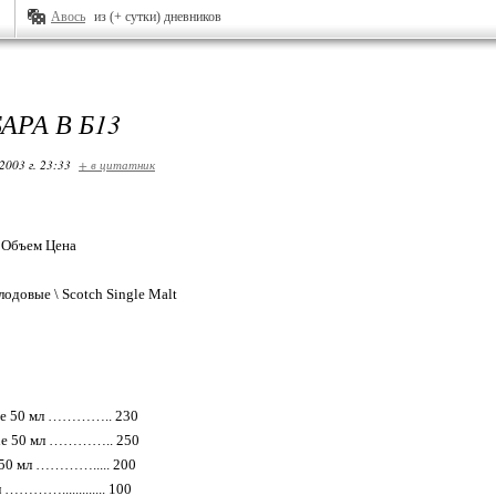
Авось
из (+ сутки) дневников
АРА В Б13
2003 г. 23:33
+ в цитатник
 Объем Цена
одовые \ Scotch Single Malt
ane 50 мл ………….. 230
ane 50 мл ………….. 250
e 50 мл …………..... 200
 …………............. 100