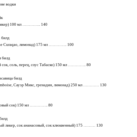
ове водки
йк
 ликер) 100 мл ………….. 140
а билд
lue Curaqao, лимонад) 175 мл ………….. 100
и билд
й сок, соль, перец, соус Табаско) 150 мл ………….. 80
асавица билд
ramboise, Сауэр Микс, гренадин, лимонад) 250 мл ………… 130
иновый сок) 150 мл ………….. 80
 билд
вый ликер, сок ананасовый, сок клюквенный) 175 ……… 130