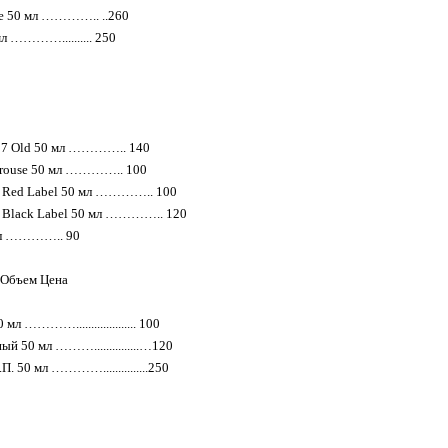
ne 50 мл ………….. ..260
л ………….......... 250
№ 7 Old 50 мл ………….. 140
Grouse 50 мл ………….. 100
r Red Label 50 мл ………….. 100
r Black Label 50 мл ………….. 120
мл ………….. 90
 Объем Цена
мл ………….................... 100
й 50 мл ………...............…120
П. 50 мл …………...............250