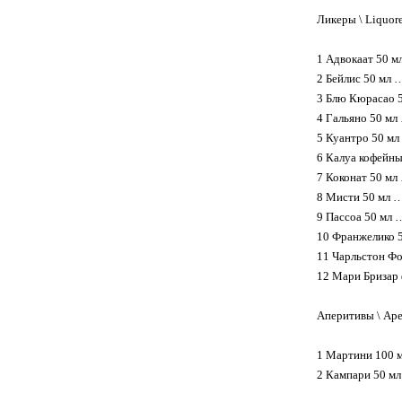
Ликеры \ Liquor
1 Адвокаат 50 
2 Бейлис 50 мл
3 Блю Кюрасао
4 Гальяно 50 м
5 Куантро 50 
6 Калуа кофейн
7 Коконат 50 м
8 Мисти 50 мл
9 Пассоа 50 мл
10 Франжелико
11 Чарльстон Ф
12 Мари Бризар
Аперитивы \ Aper
1 Мартини 100
2 Кампари 50 