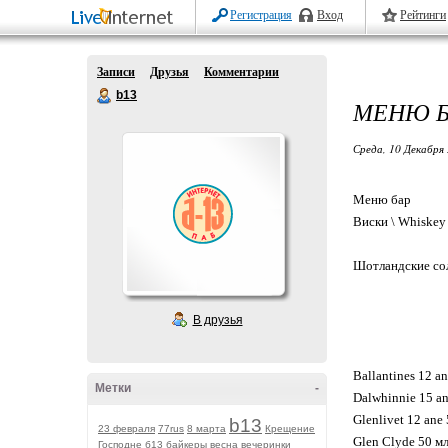
Регистрация
Вход
Рейтинги
Записи
Друзья
Комментарии
b13
МЕНЮ Б
Среда, 10 Декабря 
Меню бар
Виски \ Whiskey
Шотландские сол
В друзья
Ballantines 12 
Метки
-
Dalwhinnie 15 
Glenlivet 12 an
b13
23 февраля
77rus
8 марта
Крещение
Glen Clyde 50 мл
Господне
б13
байкеры
весна
вечеринки