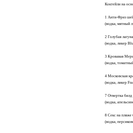
Коктейли на осн
1 Анти-Фриз ше
(водка, мятный
2 Голубая лагун
(водка, ликер B
3 Кровавая Мер
(водка, томатны
4 Московская кр
(водка, ликер F
7 Отвертка билд
(водка, апельс
8 Секс на пляже
(водка, персико