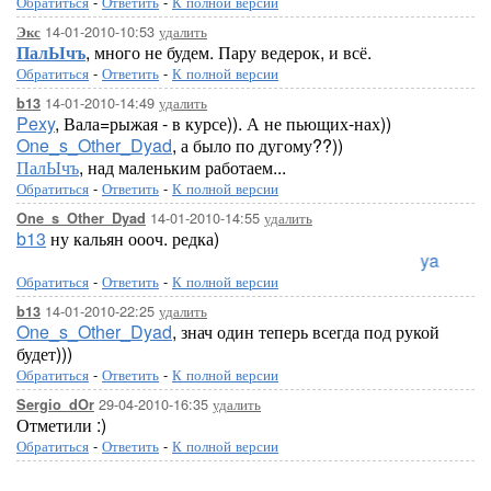
Обратиться
-
Ответить
-
К полной версии
14-01-2010-10:53
удалить
Экс
ПалЫчъ
, много не будем. Пару ведерок, и всё.
Обратиться
-
Ответить
-
К полной версии
14-01-2010-14:49
удалить
b13
Pexy
, Вала=рыжая - в курсе)). А не пьющих-нах))
One_s_Other_Dyad
, а было по дугому??))
ПалЫчъ
, над маленьким работаем...
Обратиться
-
Ответить
-
К полной версии
14-01-2010-14:55
удалить
One_s_Other_Dyad
b13
ну кальян оооч. редка)
Loreleya
Обратиться
-
Ответить
-
К полной версии
14-01-2010-22:25
удалить
b13
One_s_Other_Dyad
, знач один теперь всегда под рукой
будет)))
Обратиться
-
Ответить
-
К полной версии
29-04-2010-16:35
удалить
Sergio_dOr
Отметили :)
Обратиться
-
Ответить
-
К полной версии