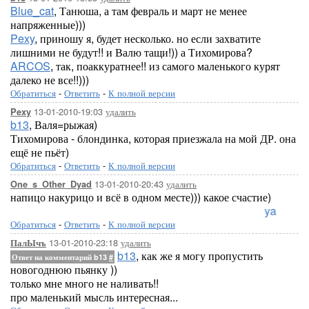
Blue_cat
, Танюша, а там февраль и март не менее
напряженные)))
Pexy
, приношу я, будет несколько. но если захватите
лишними не будут!! и Валю тащи!)) а Тихомирова?
ARCOS
, так, поаккуратнее!! из самого маленького курят
далеко не все!!)))
Обратиться
-
Ответить
-
К полной версии
13-01-2010-19:03
удалить
Pexy
b13
, Валя=рыжая)
Тихомирова - блондинка, которая приезжала на мой ДР. она
ещё не пьёт)
Обратиться
-
Ответить
-
К полной версии
13-01-2010-20:43
удалить
One_s_Other_Dyad
напицо накурицо и всё в одном месте))) какое счастие)
Loreleya
Обратиться
-
Ответить
-
К полной версии
13-01-2010-23:18
удалить
ПалЫчъ
b13
, как же я могу пропустить
Ответ на комментарий b13
#
новогоднюю пьянку ))
только мне много не наливать!!
про маленький мысль интересная...