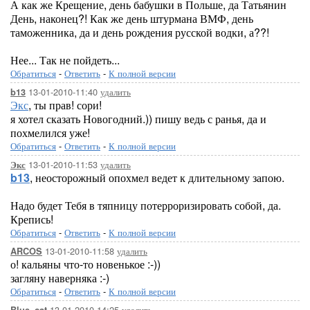
А как же Крещение, день бабушки в Польше, да Татьянин
День, наконец?! Как же день штурмана ВМФ, день
таможенника, да и день рождения русской водки, а??!
Нее... Так не пойдеть...
Обратиться
-
Ответить
-
К полной версии
13-01-2010-11:40
удалить
b13
Экс
, ты прав! сори!
я хотел сказать Новогодний.)) пишу ведь с ранья, да и
похмелился уже!
Обратиться
-
Ответить
-
К полной версии
13-01-2010-11:53
удалить
Экс
b13
, неосторожный опохмел ведет к длительному запою.
Надо будет Тебя в тяпницу потерроризировать собой, да.
Крепись!
Обратиться
-
Ответить
-
К полной версии
13-01-2010-11:58
удалить
ARCOS
о! кальяны что-то новенькое :-))
загляну наверняка :-)
Обратиться
-
Ответить
-
К полной версии
13-01-2010-14:25
удалить