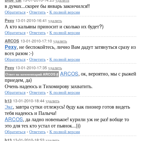
Blue_cat
в думах...скорее бы январь закончился!!
Обратиться
-
Ответить
-
К полной версии
13-01-2010-16:41
удалить
Pexy
А кто кальяны приносит и сколько их будет?)
Обратиться
-
Ответить
-
К полной версии
13-01-2010-17:10
удалить
ARCOS
Pexy
, не беспокойтесь, лично Вам дадут затянуться сразу из
всех разом :-)
Обратиться
-
Ответить
-
К полной версии
13-01-2010-17:35
удалить
Pexy
ARCOS
, ок, вероятно, мы с рыжей
Ответ на комментарий ARCOS
#
приедем, да)
Очень надеюсь и Тихомирову захватить.
Обратиться
-
Ответить
-
К полной версии
13-01-2010-18:44
удалить
b13
Экс
, завтра сутки отлежусь! буду как пионер готов видеть
тебя надеюсь и Палыча!
ARCOS
, да ладно новенькое! курили уж не раз! вобще то
это для тех кто устал от пьянок...)))
Обратиться
-
Ответить
-
К полной версии
13-01-2010-18:53
удалить
b13