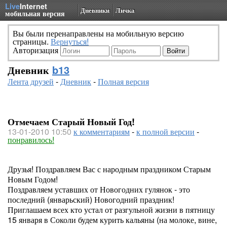
Live
Internet
Дневники
Личка
мобильная версия
Вы были перенаправлены на мобильную версию
страницы.
Вернуться!
Авторизация
Дневник
b13
Лента друзей
-
Дневник
-
Полная версия
Отмечаем Старый Новый Год!
13-01-2010 10:50
к комментариям
-
к полной версии
-
понравилось!
Друзья! Поздравляем Вас с народным праздником Старым
Новым Годом!
Поздравляем уставших от Новогодних гулянок - это
последний (январьский) Новогодний праздник!
Приглашаем всех кто устал от разгульной жизни в пятницу
15 января в Соколи будем курить кальяны (на молоке, вине,