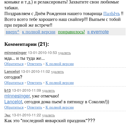
коньяке и т.д.) и релаксировать! Захватите свои любимые
табаки.
Поздравляем с Днём Рождения нашего товарища
ПалЫчъ
!!
Всего всего тебе хорошего наш снайпер!!! Выпьем с тобой
при первой же встрече!!
вверх^
к полной версии
понравилось!
в evernote
Комментарии (21):
13-01-2010-10:53
удалить
minnesinger
мда... и ты туда же...
Обратиться
-
Ответить
-
К полной версии
13-01-2010-11:02
удалить
Lancelot
сегодня?
Обратиться
-
Ответить
-
К полной версии
13-01-2010-11:09
удалить
b13
minnesinger
, уже отмечаю!
Lancelot
, сегодня дома пьем! в пятницу в Соколях!))
Обратиться
-
Ответить
-
К полной версии
13-01-2010-11:22
удалить
Экс
Как это "последний январский праздник"???