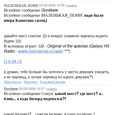
03-03-2006-12:56
удалить
МАЛЕНЬКАЯ_ПОНИ
Исходное сообщение Gordeew
Исходное сообщение
МАЛЕНЬКАЯ_ПОНИ:
надо было
вчера Капитана сжечь)
давайте шест сожгем :))) и вокруг пламени хоровод водить
будем :))))
В колонках играет:
U2 - Original of the species (Galaxy Hit
Radio -
www.liveinternet.ru/radio
***)
LI 5.09.15
я думаю, тебе больше бы хотелось у шеста девушек увидеть,
а не хоровод, а лучше хоровод из одних девушек?)
Обратиться
-
Ответить
-
К полной версии
03-03-2006-12:57
удалить
Gordeew
Исходное сообщение
Сопун:
какой шест? где шест? а..
блин... а куда бильрд подевался?!
какой бильярд?... сожгли видимо..в одну из вёсен :)