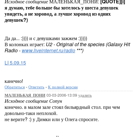
Исходное сообщение
МАЛЕНЬКАЯ_ПОНИ:
[QUOTE][i]
я думаю, тебе больше бы хотелось у шеста девушек
увидеть, а не хоровод, а лучше хоровод из одних
девушек?)
Да да... :)))) и с девушками зажжем :)))))
В колонках играет:
U2 - Original of the species (Galaxy Hit
Radio -
www.liveinternet.ru/radio
***)
LI 5.09.15
канечно!
Обратиться
-
Ответить
-
К полной версии
03-03-2006-13:09
удалить
МАЛЕНЬКАЯ_ПОНИ
Исходное сообщение Сопун
конечно. в малом зале стоял бильярдный стол. при чем
довольно-таки неплохой.
не верите? :) у Димки или у Олега спросите.