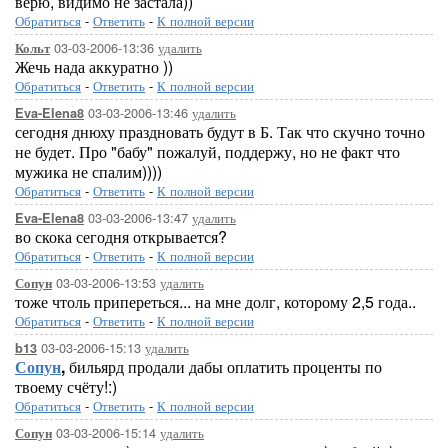
верю, видимо не застала))
Обратиться
-
Ответить
-
К полной версии
03-03-2006-13:36
удалить
Кольт
Жечь нада аккуратно ))
Обратиться
-
Ответить
-
К полной версии
03-03-2006-13:46
удалить
Eva-Elena8
сегодня днюху праздновать будут в Б. Так что скучно точно
не будет. Про "бабу" пожалуй, поддержу, но не факт что
мужика не спалим))))
Обратиться
-
Ответить
-
К полной версии
03-03-2006-13:47
удалить
Eva-Elena8
во скока сегодня открывается?
Обратиться
-
Ответить
-
К полной версии
03-03-2006-13:53
удалить
Сопун
тоже чтоль припереться... на мне долг, которому 2,5 года..
Обратиться
-
Ответить
-
К полной версии
03-03-2006-15:13
удалить
b13
Сопун
,
бильярд продали дабы оплатить проценты по
твоему счёту!:)
Обратиться
-
Ответить
-
К полной версии
03-03-2006-15:14
удалить
Сопун