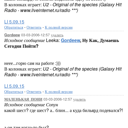
В колонках играет:
U2 - Original of the species (Galaxy Hit
Radio - www.liveinternet.ru/radio ***)
LI 5.09.15
Обратиться
-
Ответить
-
К полной версии
03-03-2006-12:57
удалить
Gordeew
Исходное сообщение
Leeka:
Gordeew
,
Ну Как, Думаешь
Сегодня Пойти?
неее...горю сам на работе :)))
В колонках играет:
U2 - Original of the species (Galaxy Hit
Radio - www.liveinternet.ru/radio ***)
LI 5.09.15
Обратиться
-
Ответить
-
К полной версии
03-03-2006-12:57
удалить
МАЛЕНЬКАЯ_ПОНИ
Исходное сообщение Сопун
какой шест? где шест? а.. блин... а куда бильярд подевался?!
а он там когда-то был?