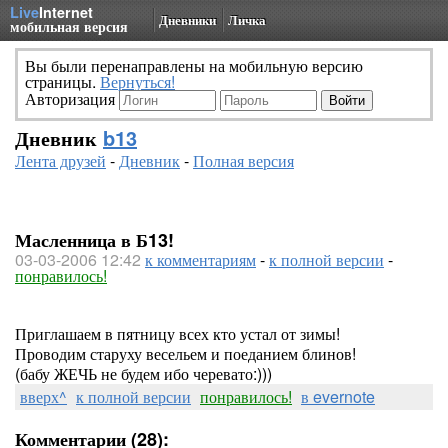
Live
Internet
Дневники
Личка
мобильная версия
Вы были перенаправлены на мобильную версию
страницы.
Вернуться!
Авторизация
Дневник
b13
Лента друзей
-
Дневник
-
Полная версия
Масленница в Б13!
03-03-2006 12:42
к комментариям
-
к полной версии
-
понравилось!
Приглашаем в пятницу всех кто устал от зимы!
Проводим старуху весельем и поеданием блинов!
(бабу ЖЕЧЬ не будем ибо черевато:)))
вверх^
к полной версии
понравилось!
в evernote
Комментарии (28):