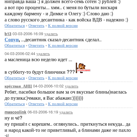
ниправда ваша :) я должен всего-семь сотен :) рублей :)
а вот про проценты... хмм.. с меня по бутыли вискаря
каждому бармену - и Димке и Олегу :) Слово даю :)
а слово русского десантника - как войска ВДВ - надежно :)
Обратиться
-
Ответить
-
К полной версии
03-03-2006-16:09
удалить
b13
Сопун
,
...десантник сказал-десантник сделал..
Обратиться
-
Ответить
-
К полной версии
04-03-2006-02:44
удалить
а масленица всю неделю идет ...
в субботу-то будут блинчики ???
Обратиться
-
Ответить
-
К полной версии
04-03-2006-10:02
удалить
крёстная_АНЦ
Ребят, пасибки большое вам за оч вкусные блины)наелась
до пузика:)чмаки, я Вас абажаю:)))))))
Обратиться
-
Ответить
-
К полной версии
06-03-2006-16:19
удалить
mascoolink
ну и чё?
ну пришёл с корешем.. оглянулись.. приткнуться некуда.. да
и народ какой-то не приветливый, а блинами даже не пахло
:((