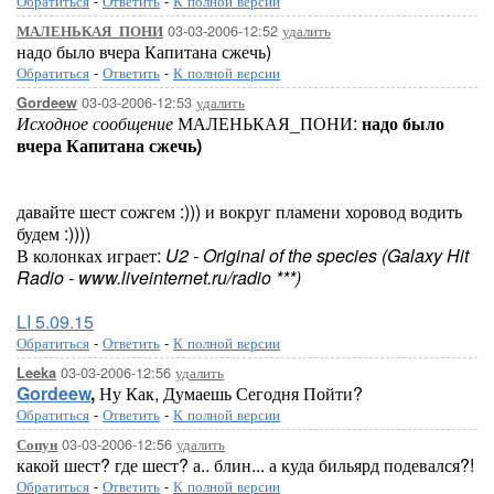
Обратиться
-
Ответить
-
К полной версии
03-03-2006-12:52
удалить
МАЛЕНЬКАЯ_ПОНИ
надо было вчера Капитана сжечь)
Обратиться
-
Ответить
-
К полной версии
03-03-2006-12:53
удалить
Gordeew
Исходное сообщение
МАЛЕНЬКАЯ_ПОНИ:
надо было
вчера Капитана сжечь)
давайте шест сожгем :))) и вокруг пламени хоровод водить
будем :))))
В колонках играет:
U2 - Original of the species (Galaxy Hit
Radio - www.liveinternet.ru/radio ***)
LI 5.09.15
Обратиться
-
Ответить
-
К полной версии
03-03-2006-12:56
удалить
Leeka
Gordeew
,
Ну Как, Думаешь Сегодня Пойти?
Обратиться
-
Ответить
-
К полной версии
03-03-2006-12:56
удалить
Сопун
какой шест? где шест? а.. блин... а куда бильярд подевался?!
Обратиться
-
Ответить
-
К полной версии