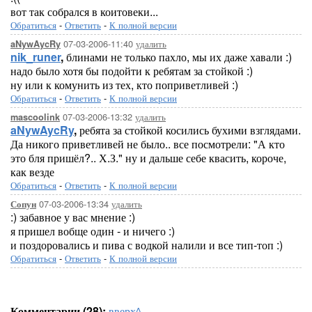
вот так собрался в коитовеки...
Обратиться
-
Ответить
-
К полной версии
07-03-2006-11:40
удалить
aNywAycRy
nik_runer
,
блинами не только пахло, мы их даже хавали :)
надо было хотя бы подойти к ребятам за стойкой :)
ну или к комунить из тех, кто поприветливей :)
Обратиться
-
Ответить
-
К полной версии
07-03-2006-13:32
удалить
mascoolink
aNywAycRy
,
ребята за стойкой косились бухими взглядами.
Да никого приветливей не было.. все посмотрели: "А кто
это бля пришёл?.. Х.З." ну и дальше себе квасить, короче,
как везде
Обратиться
-
Ответить
-
К полной версии
07-03-2006-13:34
удалить
Сопун
:) забавное у вас мнение :)
я пришел вобще один - и ничего :)
и поздоровались и пива с водкой налили и все тип-топ :)
Обратиться
-
Ответить
-
К полной версии
Комментарии (28):
вверх^