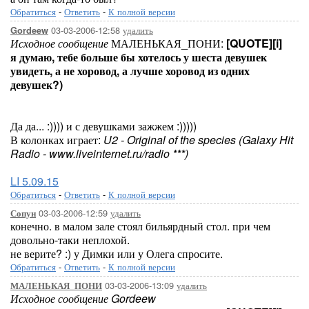
Обратиться
-
Ответить
-
К полной версии
03-03-2006-12:58
удалить
Gordeew
Исходное сообщение
МАЛЕНЬКАЯ_ПОНИ:
[QUOTE][i]
я думаю, тебе больше бы хотелось у шеста девушек
увидеть, а не хоровод, а лучше хоровод из одних
девушек?)
Да да... :)))) и с девушками зажжем :)))))
В колонках играет:
U2 - Original of the species (Galaxy Hit
Radio - www.liveinternet.ru/radio ***)
LI 5.09.15
Обратиться
-
Ответить
-
К полной версии
03-03-2006-12:59
удалить
Сопун
конечно. в малом зале стоял бильярдный стол. при чем
довольно-таки неплохой.
не верите? :) у Димки или у Олега спросите.
Обратиться
-
Ответить
-
К полной версии
03-03-2006-13:09
удалить
МАЛЕНЬКАЯ_ПОНИ
Исходное сообщение Gordeew