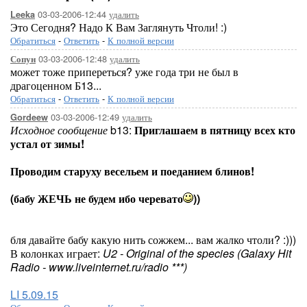
03-03-2006-12:44
удалить
Leeka
Это Сегодня? Надо К Вам Заглянуть Чтоли! :)
Обратиться
-
Ответить
-
К полной версии
03-03-2006-12:48
удалить
Сопун
может тоже припереться? уже года три не был в
драгоценном Б13...
Обратиться
-
Ответить
-
К полной версии
03-03-2006-12:49
удалить
Gordeew
Исходное сообщение
b13:
Приглашаем в пятницу всех кто
устал от зимы!
Проводим старуху весельем и поеданием блинов!
(бабу ЖЕЧЬ не будем ибо черевато
))
бля давайте бабу какую нить сожжем... вам жалко чтоли? :)))
В колонках играет:
U2 - Original of the species (Galaxy Hit
Radio - www.liveinternet.ru/radio ***)
LI 5.09.15