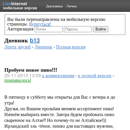
Live
Internet
Дневники
Личка
мобильная версия
Вы были перенаправлены на мобильную версию
страницы.
Вернуться!
Авторизация
Дневник
b13
Лента друзей
-
Дневник
-
Полная версия
Пробуем новое пиво!!!
25-11-2010 13:09
к комментариям
-
к полной версии
-
понравилось!
В пятницу и субботу мы открыты для Вас с вечера и до
утра!
Друзья, по Вашим прозьбам меняем ассортимент пива!
Начнём выбирать вместе. Завтра будем пробовать пиво
сваренное на Алтае!! Но почему-то не Алтайское!))
Ирландский эль -тёное, пииво для настоящих мужчин,