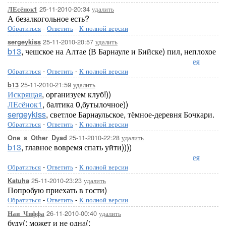
25-11-2010-20:34
удалить
ЛЕсёнок1
А безалкогольное есть?
Обратиться
-
Ответить
-
К полной версии
25-11-2010-20:57
удалить
sergeykiss
b13
, чешское на Алтае (В Барнауле и Бийске) пил, неплохое
Лорелея
Обратиться
-
Ответить
-
К полной версии
25-11-2010-21:59
удалить
b13
Искрящая
, организуем клуб!))
ЛЕсёнок1
, балтика 0,бутылочное))
sergeykiss
, светлое Барнаульское, тёмное-деревня Бочкари.
Обратиться
-
Ответить
-
К полной версии
25-11-2010-22:28
удалить
One_s_Other_Dyad
b13
, главное вовремя спать уйти))))
Лорелея
Обратиться
-
Ответить
-
К полной версии
25-11-2010-23:23
удалить
Katuha
Попробую приехать в гости)
Обратиться
-
Ответить
-
К полной версии
26-11-2010-00:40
удалить
Наи_Чиффа
буду(: может и не одна(: