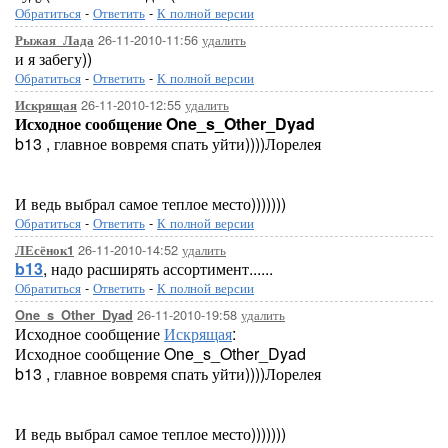
Обратиться
-
Ответить
-
К полной версии
26-11-2010-11:56
удалить
Рыжая_Лада
и я забегу))
Обратиться
-
Ответить
-
К полной версии
26-11-2010-12:55
удалить
Искрящая
Исходное сообщение One_s_Other_Dyad
b13 , главное вовремя спать уйти))))Лорелея
И ведь выбрал самое теплое место)))))))
Обратиться
-
Ответить
-
К полной версии
26-11-2010-14:52
удалить
ЛЕсёнок1
b13
, надо расширять ассортимент......
Обратиться
-
Ответить
-
К полной версии
26-11-2010-19:58
удалить
One_s_Other_Dyad
Исходное сообщение
Искрящая
:
Исходное сообщение One_s_Other_Dyad
b13 , главное вовремя спать уйти))))Лорелея
И ведь выбрал самое теплое место)))))))