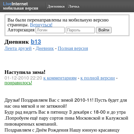
Live
Internet
Дневники
Личка
мобильная версия
Вы были перенаправлены на мобильную версию
страницы.
Вернуться!
Авторизация
Дневник
b13
Лента друзей
-
Дневник
-
Полная версия
Наступила зима!
01-12-2010 22:20
к комментариям
-
к полной версии
-
понравилось!
Друзья! Поздравляем Вас с зимой 2010-11! Пусть будет для
нас она мягкой и не затяжной!
Буду рад видеть Вас в пятницу 3 декабря с 18-00 и до утра
.Попробуем ещё пару сортов пива Московской и Калужской
пивоваренных компаний.
Поздравляем с Днём Рождения Нашу юнную красавицу