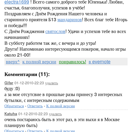
electra1699
! Всего самого доброго тебе Юленька! Любви,
счастья, благополучия, успехов в учёбе!
Поздравляем с Днём Рождения Нашего человека и
старинного приятеля Б13
мандаринов
! Всех благ тебе Игорь
и победы!!!
С Днём Рожджения
святослов
! Удачи и успехов тебе во всех
начинаниях!
В субботу работем так же, с вечера и до утра!
Други! Напоминаю интересующимся покером, начало игры
около 21-00!
вверх^
к полной версии
понравилось!
в evernote
Комментарии (11):
01-12-2010-22:23
удалить
Gifar
буду :0)
а за мое отсутсвие в прошлые разы принесу 3 интересных
бутылки, с интересным содержимым
Обратиться
-
Ответить
-
К полной версии
01-12-2010-22:23
удалить
Katuha
очень постараюсь быть в этот раз, в эти выхи я в Москве
планирую быть)
Обратиться
-
Ответить
-
К полной версии