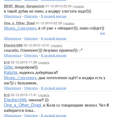
01-12-2010-22:24
удалить
BENT_Mozer_Sergeevich
в такой дубак не пиво, а водяру хлестать надо!)))
Обратиться
-
Ответить
-
К полной версии
01-12-2010-22:29
удалить
One_s_Other_Dyad
Мозер_Сергеевич
, в сб уже + обещают))), пиво сойдет))
Лорелея
Обратиться
-
Ответить
-
К полной версии
02-12-2010-12:51
удалить
Electra1699
спасибо, Олеееееег))) безумно приятно!)) :-*
Обратиться
-
Ответить
-
К полной версии
02-12-2010-17:38
удалить
b13
Gifar
, попробуем!))
Katuha
, надеюсь доберёшься!!
Мозер_Сергеевич
, дык потепление идёт! и водяра есть у
нас!)) с бальзамом..
Обратиться
-
Ответить
-
К полной версии
02-12-2010-17:41
удалить
b13
Electra1699
, чмооок!! )))
One_s_Other_Dyad
, и Коля со товарищами звонил. Чел 8
набирается пока..
Обратиться
-
Ответить
-
К полной версии