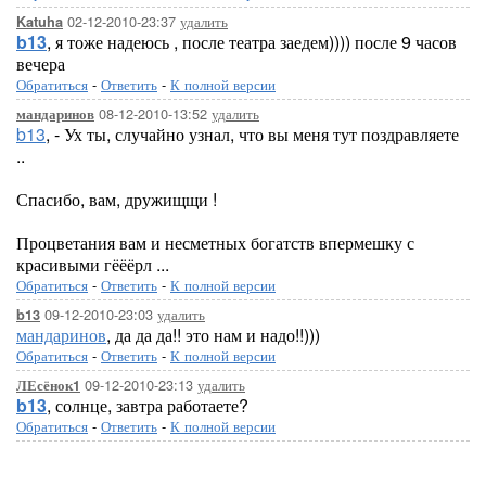
02-12-2010-23:37
удалить
Katuha
b13
, я тоже надеюсь , после театра заедем)))) после 9 часов
вечера
Обратиться
-
Ответить
-
К полной версии
08-12-2010-13:52
удалить
мандаринов
b13
, - Ух ты, случайно узнал, что вы меня тут поздравляете
..
Спасибо, вам, дружищщи !
Процветания вам и несметных богатств впермешку с
красивыми гёёёрл ...
Обратиться
-
Ответить
-
К полной версии
09-12-2010-23:03
удалить
b13
мандаринов
, да да да!! это нам и надо!!)))
Обратиться
-
Ответить
-
К полной версии
09-12-2010-23:13
удалить
ЛЕсёнок1
b13
, солнце, завтра работаете?
Обратиться
-
Ответить
-
К полной версии