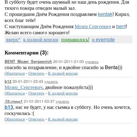
В субботу будет очень шумный не наш день рождения. Для
тихого покера отведен малый зал.
С прошедшим Днём Рождения поздравляем
kerdak
! Кирил,
всех благ тебе!
С наступающим Днём Рождения
Мозер Сергеевич
и
bent
!
Желаю всего самого хорошего!
вверх^
к полной версии
понравилось!
в evernote
Комментарии (3):
20-01-2011-21:00
удалить
BENT_Mozer_Sergeevich
спасибо за поздравление, и вдвойне спасибо за Benta)))
Обратиться
-
Ответить
-
К полной версии
20-01-2011-23:43
удалить
b13
Мозер_Сергеевич
, двойное пожалуйста)))
Обратиться
-
Ответить
-
К полной версии
21-01-2011-03:37
удалить
ЛЕсёнок1
b13
, нас не будет, у нас съемка в субботу. Но очень хочется,
соскучилась :(
Обратиться
-
Ответить
-
К полной версии