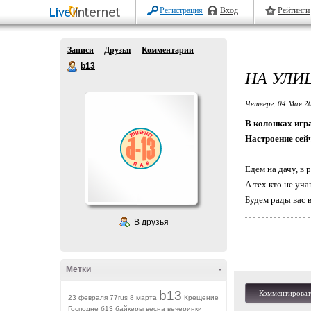
Регистрация
Вход
Рейтинги
Записи
Друзья
Комментарии
b13
НА УЛИЦ
Четверг, 04 Мая 20
В колонках игра
Настроение сей
Едем на дачу, в р
А тех кто не уч
Будем рады вас 
В друзья
Метки
-
b13
Комментироват
23 февраля
77rus
8 марта
Крещение
Господне
б13
байкеры
весна
вечеринки