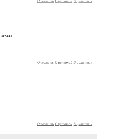
Ответить
С цитатой
В цитатник
риехать!
Ответить
С цитатой
В цитатник
Ответить
С цитатой
В цитатник