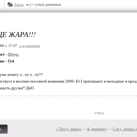
Авось
из (+ сутки) дневников
Е ЖАРА!!!
06 г. 17:47
+ в цитатник
ет -
Шнур.
час -
Гуд.
уки лопату х...чу х...чу!!!
авствует в весенне-посевной компании 2006- Б13 приглашает в выходные и пра
видеть друзья!! ДиО.
« Пред. запись
—
К дневнику
—
След. запись 
ь