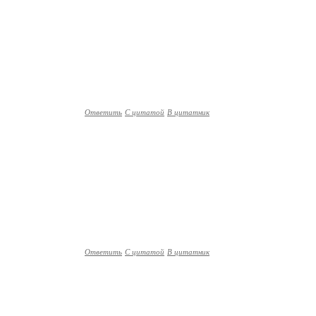
Ответить
С цитатой
В цитатник
Ответить
С цитатой
В цитатник