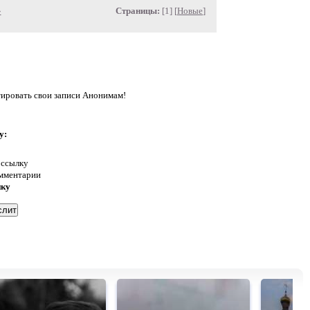
»
Страницы:
[1] [
Новые
]
тировать свои записи Анонимам!
у:
 ссылку
омментарии
нку