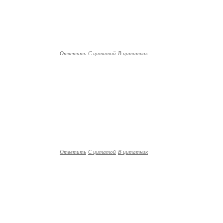
Ответить
С цитатой
В цитатник
Ответить
С цитатой
В цитатник