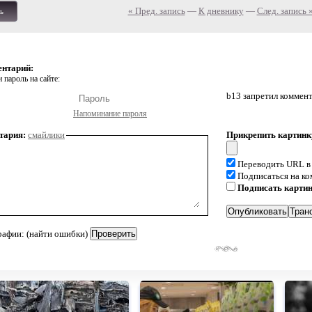
« Пред. запись
—
К дневнику
—
След. запись 
ь
ентарий:
 пароль на сайте:
b13 запретил коммен
Напоминание пароля
тария:
смайлики
Прикрепить картинк
Переводить URL в
Подписаться на к
Подписать карти
рафии: (найти ошибки)