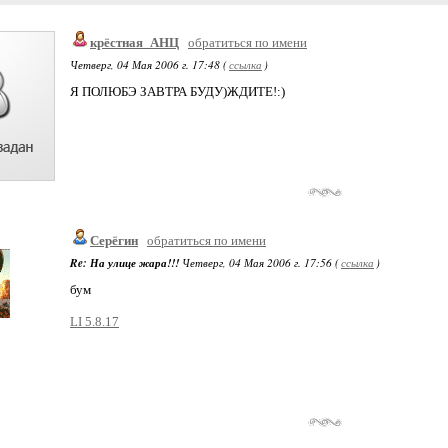
крёстная_АНЦ
обратиться по имени
Четверг, 04 Мая 2006 г. 17:48 (
ссылка
)
Я ПОЛЮБЭ ЗАВТРА БУДУ)ЖДИТЕ!:)
Серёгин
обратиться по имени
Re: На улице жара!!!
Четверг, 04 Мая 2006 г. 17:56 (
ссылка
)
бум
LI 5.8.17