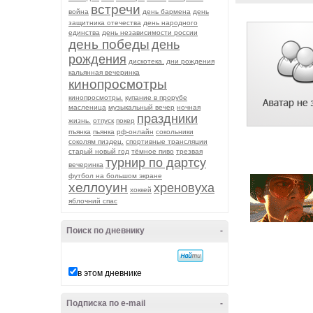
встречи
война
день бармена
день
защитника отечества
день народного
единства
день независимости россии
день победы
день
рождения
дискотека.
дни рождения
кальянная вечеринка
кинопросмотры
кинопросмотры.
купание в прорубе
масленица
музыкальный вечер
ночная
праздники
жизнь.
отпуск
покер
пъянка
пьянка
рф-онлайн
сокольники
соколям пиздец.
спортивные трансляции
старый новый год
тёмное пиво
трезвая
турнир по дартсу
вечеринка
футбол на большом экране
хеллоуин
хреновуха
хоккей
яблочний спас
Поиск по дневнику
-
в этом дневнике
Подписка по e-mail
-