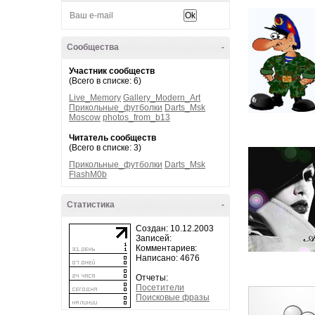
Сообщества
-
Участник сообществ
(Всего в списке: 6)
Live_Memory
Gallery_Modern_Art
Прикольные_футболки
Darts_Msk
Moscow
photos_from_b13
Читатель сообществ
(Всего в списке: 3)
Прикольные_футболки
Darts_Msk
FlashM0b
Статистика
-
Создан: 10.12.2003
Записей:
Комментариев:
Написано: 4676
Отчеты:
Посетители
Поисковые фразы