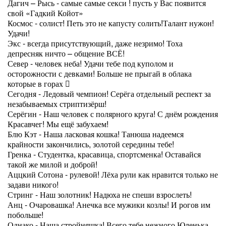
Дагич – Рысь - самые самые секси ! пусть у Вас появится
свой «Гадкий Койот»
Космос - солист! Петь это не капусту солить!Талант нужон!
Удачи!
Экс - всегда присутствующий, даже незримо! Тоха
депресняк ничто – общение ВСЁ!
Север - человек неба! Удачи тебе под куполом и
осторожности с девками! Больше не прыгай в облака
которые в горах 
Сегодня - Ледовый чемпион! Серёга отдельный респект за
незабываемых стриптизёрш!
Серёгин - Наш человек с полярного круга! С днём рождения
Красавчег! Мы ещё забухаем!
Блю Кэт - Наша ласковая кошка! Танюша надеемся
крайности закончились, золотой середины тебе!
Гренка - Студентка, красавица, спортсменка! Оставайся
такой же милой и доброй!
Аццкий Сотона - рулевой! Лёха рули как нравится только не
задави никого!
Стринг - Наш золотник! Надюха не спеши взрослеть!
Анц - Очаровашка! Анечка все мужики козлы! И рогов им
побольше!
Однако - Наша стройняшка! Всего тебе нежного Юленька