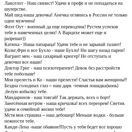
Ланселот - Наш связист! Удачи в префе и не попадаться на
шулерстве.
Май шед-наша девочка! Анечка оглянись в России не только
один мужчина!
Флэт Оут - военный да еще переводчик! Рустем успехов
тебе в намеченных целях! А Варцихе может еще и
разрешат))
Катюха - Наша папараца! Удачи тебе и не зарывай талант!
Кольт,Фри и все Бухло - наше Бухло! Ни шагу назад парни!
Вагрант мен - наш сахарный крюгер! Не отступать и
девочки все наши!
Доктор Григ - наш психотерапевт! Девок без расстройств
тебе побольше!
Моя прелесть и Ко - наши прелести! Счастья вам женщины!!
Бездна голодных глаз – наш дарк -темная лошадка(конь)
,белую кобылку тебе.
Мандаринов - наш товгай! Так держать, всех о борт!
Занесённая ветром - наша кричалка! всех переорем! Светик
удачи в семейной жизни тебе!
Мстя моя страшна – наш дебошир! Меньше водки - больше
нежности тебе.
Канди-Лена -наше обаяние!Пусть у тебя бедет все хорошо