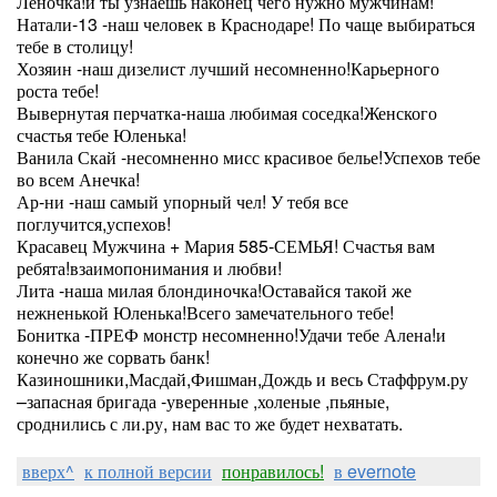
Леночка!и ты узнаешь наконец чего нужно мужчинам!
Натали-13 -наш человек в Краснодаре! По чаще выбираться
тебе в столицу!
Хозяин -наш дизелист лучший несомненно!Карьерного
роста тебе!
Вывернутая перчатка-наша любимая соседка!Женского
счастья тебе Юленька!
Ванила Скай -несомненно мисс красивое белье!Успехов тебе
во всем Анечка!
Ар-ни -наш самый упорный чел! У тебя все
поглучится,успехов!
Красавец Мужчина + Мария 585-СЕМЬЯ! Счастья вам
ребята!взаимопонимания и любви!
Лита -наша милая блондиночка!Оставайся такой же
нежненькой Юленька!Всего замечательного тебе!
Бонитка -ПРЕФ монстр несомненно!Удачи тебе Алена!и
конечно же сорвать банк!
Казиношники,Масдай,Фишман,Дождь и весь Стаффрум.ру
–запасная бригада -уверенные ,холеные ,пьяные,
сроднились с ли.ру, нам вас то же будет нехватать.
вверх^
к полной версии
понравилось!
в evernote