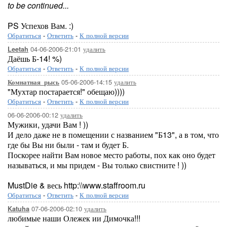
to be continued...
PS Успехов Вам. :)
Обратиться
-
Ответить
-
К полной версии
04-06-2006-21:01
удалить
Leetah
Даёшь Б-14! %)
Обратиться
-
Ответить
-
К полной версии
05-06-2006-14:15
удалить
Комнатная_рысь
"Мухтар постарается!" обещаю))))
Обратиться
-
Ответить
-
К полной версии
06-06-2006-00:12
удалить
Мужики, удачи Вам ! ))
И дело даже не в помещении с названием "Б13", а в том, что
где бы Вы ни были - там и будет Б.
Поскорее найти Вам новое место работы, пох как оно будет
называться, и мы придем - Вы только свистните ! ))
MustDie & весь http:\\www.staffroom.ru
Обратиться
-
Ответить
-
К полной версии
07-06-2006-02:10
удалить
Katuha
любимые наши Олежек ии Димочка!!!