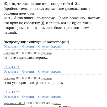
Жалею, что так поздно открыла для себя б13...
(приблизительно на полгода меньше удовольствия и
общения получила).
Б13 = Alma mater - по-любому... (а мне особенно - потому
что прям по соседству ;)), и теперь вот не будет этого
второго дома, иногда намного более приятного, чем
первый.
*непроходящее ощущение катастрофы*(
Обратиться
-
Ответить
-
К полной версии
01-06-2006-20:33
удалить
Сегодня
ну...все верно...все верно...
LI 5.09.15
Обратиться
-
Ответить
-
К полной версии
01-06-2006-20:34
удалить
Сегодня
если уговорю - завтра опять привезу
LI 5.09.15
Обратиться
-
Ответить
-
К полной версии
01-06-2006-21:49
удалить
крёстная_АНЦ