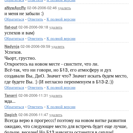
02-06-2006-02:46
удалить
aNywAycRy
и меня не забыли :)
Обратиться
-
Ответить
-
К полной версии
02-06-2006-09:18
удалить
flat-out
успехов и вам)
Обратиться
-
Ответить
-
К полной версии
02-06-2006-09:59
удалить
Nadynja
Успехов.
Чьорт, грустно.
Откроетесь на новом месте - свистите, что ли.
Всё-так, что ни говори, но Б13, его атмосферу и дух
создавали Вы, ДиО. Значит что? Значит искать будем место,
где будете Вы. :) (И негласно переименуем в Б13-2.:))
Обратиться
-
Ответить
-
К полной версии
02-06-2006-11:31
удалить
Tanarri
мда...
Обратиться
-
Ответить
-
К полной версии
02-06-2006-11:47
удалить
Dagich
Всегда верю в прогрессс! поэтому на новом витке развития
ожидаю, что следующее место для встречъ будет еще лучше,
больше, веселее! Но Б13 навсегда останется в сердце!