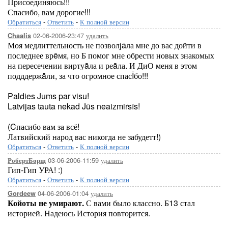
Присоединяюсь!!!
Спасибо, вам дорогие!!!
Обратиться
-
Ответить
-
К полной версии
02-06-2006-23:47
удалить
Chaalis
Моя медлиттельность не позволjāла мне до вас дойти в
последнее врēмя, но Б помог мне обрести новых знакомых
на пересечении виртуāла и реāла. И ДиО меня в этом
подддержāли, за что огромное спасĪбо!!!
Paldies Jums par visu!
Latvijas tauta nekad Jūs neaizmirsīs!
(Cпасибо вам за всё!
Латвийский народ вас никогда не забудетт!)
Обратиться
-
Ответить
-
К полной версии
03-06-2006-11:59
удалить
РобертБорщ
Гип-Гип УРА! :)
Обратиться
-
Ответить
-
К полной версии
04-06-2006-01:04
удалить
Gordeew
Койоты не умирают.
С вами было классно. Б13 стал
историей. Надеюсь История повторится.