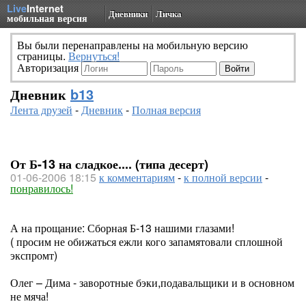
Live
Internet
Дневники
Личка
мобильная версия
Вы были перенаправлены на мобильную версию
страницы.
Вернуться!
Авторизация
Дневник
b13
Лента друзей
-
Дневник
-
Полная версия
От Б-13 на сладкое.... (типа десерт)
01-06-2006 18:15
к комментариям
-
к полной версии
-
понравилось!
А на прощание: Сборная Б-13 нашими глазами!
( просим не обижаться ежли кого запамятовали сплошной
экспромт)
Олег – Дима - заворотные бэки,подавальщики и в основном
не мяча!