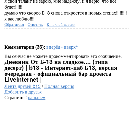
я свой талант не зарою, мне надежлу, и я верю. что всё
будет!!!!!!
думаю что скороо Б13 снова откроется в новых стенах!!!!!!!!!
я вас люблю!!!!!
Обратиться
-
Ответить
-
К полной версии
Комментарии (36):
вперёд»
вверх^
Вы сейчас не можете прокомментировать это сообщение.
Дневник От Б-13 на сладкое.... (типа
десерт) | b13 - Интернет-паб Б13, версия
очередная - официальный бар проекта
LiveInternet |
Лента друзей b13
/
Полная версия
Добавить в друзья
Страницы:
раньше»