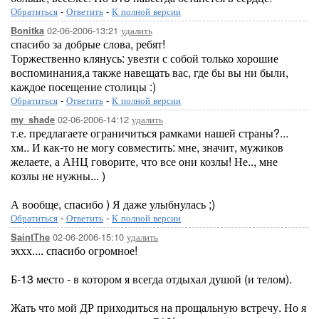
Обратиться
-
Ответить
-
К полной версии
02-06-2006-13:21
удалить
Bonitka
спасибо за добрые слова, ребят!
Торжественно клянусь: увезти с собой только хорошие
воспоминания,а также навещать вас, где бы вы ни были,
каждое посещение столицы :)
Обратиться
-
Ответить
-
К полной версии
02-06-2006-14:12
удалить
my_shade
т.е. предлагаете ограничиться рамками нашей страны?...
хм.. И как-то не могу совместить: мне, значит, мужиков
желаете, а АНЦ говорите, что все они козлы! Не.., мне
козлы не нужны... )
А вообще, спасибо ) Я даже улыбнулась ;)
Обратиться
-
Ответить
-
К полной версии
02-06-2006-15:10
удалить
SaintThe
эххх.... спасибо огромное!
Б-13 место - в котором я всегда отдыхал душой (и телом).
Жать что мой ДР приходиться на прощальную встречу. Но я