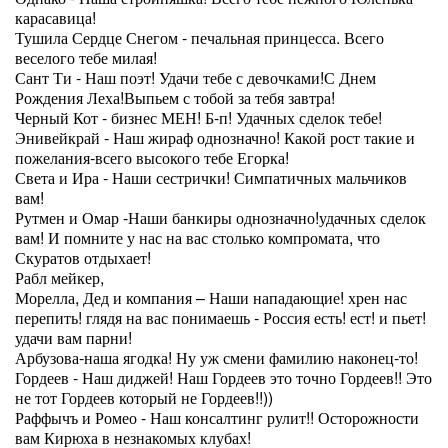
карасавица!
Тушила Сердце Снегом - печальная принцесса. Всего
веселого тебе милая!
Сант Ти - Наш поэт! Удачи тебе с девочками!С Днем
Рождения Леха!Выпьем с тобой за тебя завтра!
Черный Кот - бизнес МЕН! Б-п! Удачных сделок тебе!
Энивейкрай - Наш жираф однозначно! Какой рост такие и
пожелания-всего высокого тебе Егорка!
Света и Ира - Наши сестрички! Симпатичных мальчиков
вам!
Рутмен и Омар -Наши банкиры однозначно!удачных сделок
вам! И помните у нас на вас столько компромата, что
Скуратов отдыхает!
Рабл мейкер,
Морелла, Дед и компания – Наши нападающие! хрен нас
перепить! глядя на вас понимаешь - Россия есть! ест! и пьет!
удачи вам парни!
Арбузова-наша ягодка! Ну уж смени фамилию наконец-то!
Гордеев - Наш диджей! Наш Гордеев это точно Гордеев!! Это
не тот Гордеев который не Гордеев!!))
Раффычъ и Ромео - Наш консалтинг рулит!! Осторожности
вам Кирюха в незнакомых клубах!