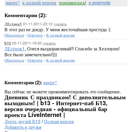
вверх^
к полной версии
понравилось!
в evernote
Комментарии (2):
01-11-2011-23:12
удалить
ЛЕсёнок1
В этот раз не доеду. У меня жесточайшая простуда :(
Обратиться
-
Ответить
-
К полной версии
02-11-2011-19:20
удалить
b13
ЛЕсёнок1
, Олеся выздоравливай!! Спасибо за Хеллоуин!
Все было замечательно!)))
Обратиться
-
Ответить
-
К полной версии
Комментарии (2):
вверх^
Вы сейчас не можете прокомментировать это сообщение.
Дневник С праздником! С дополнительным
выходным! | b13 - Интернет-паб Б13,
версия очередная - официальный бар
проекта LiveInternet |
Лента друзей b13
/
Полная версия
Добавить в друзья