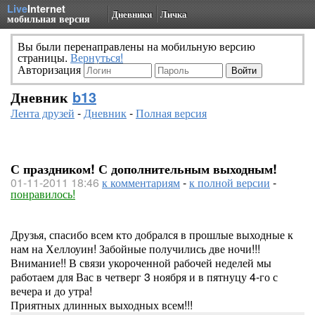
Live
Internet
Дневники
Личка
мобильная версия
Вы были перенаправлены на мобильную версию
страницы.
Вернуться!
Авторизация
Дневник
b13
Лента друзей
-
Дневник
-
Полная версия
С праздником! С дополнительным выходным!
01-11-2011 18:46
к комментариям
-
к полной версии
-
понравилось!
Друзья, спасибо всем кто добрался в прошлые выходные к
нам на Хеллоуин! Забойные получились две ночи!!!
Внимание!! В связи укороченной рабочей неделей мы
работаем для Вас в четверг 3 ноября и в пятнуцу 4-го с
вечера и до утра!
Приятных длинных выходных всем!!!