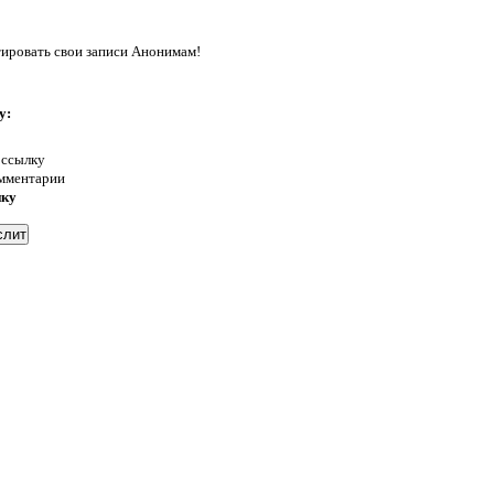
тировать свои записи Анонимам!
у:
 ссылку
омментарии
нку