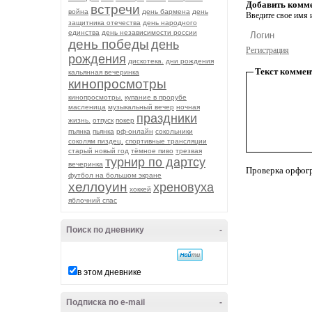
Добавить комм
встречи
война
день бармена
день
Введите свое имя и
защитника отечества
день народного
единства
день независимости россии
день победы
день
Регистрация
рождения
дискотека.
дни рождения
Текст коммен
кальянная вечеринка
кинопросмотры
кинопросмотры.
купание в прорубе
масленица
музыкальный вечер
ночная
праздники
жизнь.
отпуск
покер
пъянка
пьянка
рф-онлайн
сокольники
соколям пиздец.
спортивные трансляции
старый новый год
тёмное пиво
трезвая
турнир по дартсу
вечеринка
Проверка орфог
футбол на большом экране
хеллоуин
хреновуха
хоккей
яблочний спас
Поиск по дневнику
-
в этом дневнике
Подписка по e-mail
-