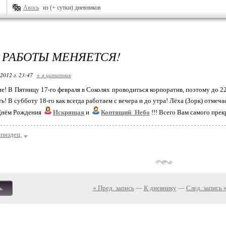
Авось
из (+ сутки) дневников
 РАБОТЫ МЕНЯЕТСЯ!
2012 г. 23:47
+ в цитатник
е! В Пятницу 17-го февраля в Соколях проводиться корпоратив, поэтому до 22
! В субботу 18-го как всегда работаем с вечера и до утра! Лёха (Зорк) отмеч
Днём Рождения
Искрящая
и
Коптящий_Небо
!!! Всего Вам самого прек
пиздец.
« Пред. запись
—
К дневнику
—
След. запись 
ь