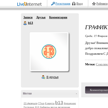
Регистрация
Вход
Рейтинги
Записи
Друзья
Комментарии
b13
ГРАФИК
Среда, 15 Февраля 
Друзья! Внимани
добро пожаловать
Поздравляем С 
Метки:
Соколям 
В друзья
Комментироват
Метки
-
b13
23 февраля
77rus
8 марта
Крещение
Господне
б13
байкеры
весна
вечеринки