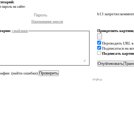
ентарий:
 пароль на сайте:
b13 запретил коммен
Напоминание пароля
тария:
смайлики
Прикрепить картинк
Переводить URL в
Подписаться на к
Подписать карти
рафии: (найти ошибки)