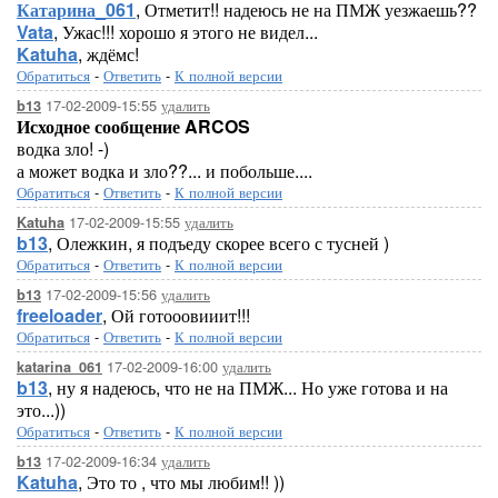
Катарина_061
, Отметит!! надеюсь не на ПМЖ уезжаешь??
Vata
, Ужас!!! хорошо я этого не видел...
Katuha
, ждёмс!
Обратиться
-
Ответить
-
К полной версии
17-02-2009-15:55
удалить
b13
Исходное сообщение ARCOS
водка зло! -)
а может водка и зло??... и побольше....
Обратиться
-
Ответить
-
К полной версии
17-02-2009-15:55
удалить
Katuha
b13
, Олежкин, я подъеду скорее всего с тусней )
Обратиться
-
Ответить
-
К полной версии
17-02-2009-15:56
удалить
b13
freeloader
, Ой готооовииит!!!
Обратиться
-
Ответить
-
К полной версии
17-02-2009-16:00
удалить
katarina_061
b13
, ну я надеюсь, что не на ПМЖ... Но уже готова и на
это...))
Обратиться
-
Ответить
-
К полной версии
17-02-2009-16:34
удалить
b13
Katuha
, Это то , что мы любим!! ))