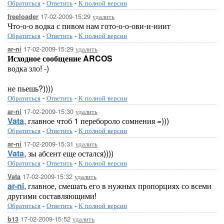
Обратиться
-
Ответить
-
К полной версии
17-02-2009-15:29
удалить
freeloader
Что-о-о водка с пивом нам гото-о-о-ови-и-ииит
Обратиться
-
Ответить
-
К полной версии
17-02-2009-15:29
удалить
ar-ni
Исходное сообщение ARCOS
водка зло! -)
не пьешь?))))
Обратиться
-
Ответить
-
К полной версии
17-02-2009-15:30
удалить
ar-ni
Vata
, главное чтоб 1 перебороло сомнения =)))
Обратиться
-
Ответить
-
К полной версии
17-02-2009-15:31
удалить
ar-ni
Vata
, зы абсент еще остался))))
Обратиться
-
Ответить
-
К полной версии
17-02-2009-15:32
удалить
Vata
ar-ni
, главное, смешать его в нужных пропорциях со всеми
другими составляющими!
Обратиться
-
Ответить
-
К полной версии
17-02-2009-15:52
удалить
b13