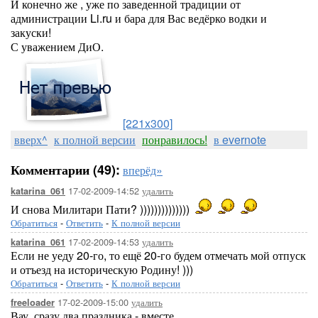
И конечно же , уже по заведенной традиции от
администрации Li.ru и бара для Вас ведёрко водки и
закуски!
С уважением ДиО.
[221x300]
вверх^
к полной версии
понравилось!
в evernote
Комментарии (49):
вперёд»
17-02-2009-14:52
удалить
katarina_061
И снова Милитари Пати? ))))))))))))))
Обратиться
-
Ответить
-
К полной версии
17-02-2009-14:53
удалить
katarina_061
Если не уеду 20-го, то ещё 20-го будем отмечать мой отпуск
и отъезд на историческую Родину! )))
Обратиться
-
Ответить
-
К полной версии
17-02-2009-15:00
удалить
freeloader
Вау, сразу два праздника - вместе