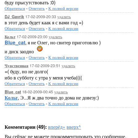
буду прысутствовать :0)
Обратиться
-
Ответить
-
К полной версии
17-02-2009-20:33
удалить
DJ_Gavrik
в этот день будет каак я с вами год =)
Обратиться
-
Ответить
-
К полной версии
17-02-2009-23:00
удалить
Кольт
Blue_cat
, я не Олег, но свитер приготовлю )
и диск заодно
Обратиться
-
Ответить
-
К полной версии
17-02-2009-23:51
удалить
Чувственная
=( буду, но не долго(
ибо в субботу с утра у меня учеба((((
Обратиться
-
Ответить
-
К полной версии
18-02-2009-00:45
удалить
Blue_cat
Кольт
, Э...Я ж два точно до дома не довезу:)
Обратиться
-
Ответить
-
К полной версии
Комментарии (49):
вперёд»
вверх^
Вы сейчас не можете прокомментировать это сообщение.