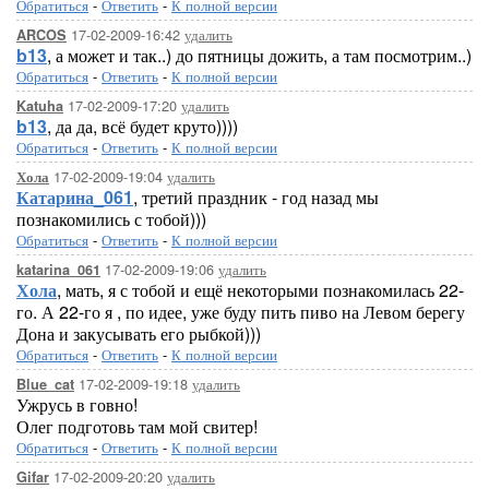
Обратиться
-
Ответить
-
К полной версии
17-02-2009-16:42
удалить
ARCOS
b13
, а может и так..) до пятницы дожить, а там посмотрим..)
Обратиться
-
Ответить
-
К полной версии
17-02-2009-17:20
удалить
Katuha
b13
, да да, всё будет круто))))
Обратиться
-
Ответить
-
К полной версии
17-02-2009-19:04
удалить
Хола
Катарина_061
, третий праздник - год назад мы
познакомились с тобой)))
Обратиться
-
Ответить
-
К полной версии
17-02-2009-19:06
удалить
katarina_061
Хола
, мать, я с тобой и ещё некоторыми познакомилась 22-
го. А 22-го я , по идее, уже буду пить пиво на Левом берегу
Дона и закусывать его рыбкой)))
Обратиться
-
Ответить
-
К полной версии
17-02-2009-19:18
удалить
Blue_cat
Ужрусь в говно!
Олег подготовь там мой свитер!
Обратиться
-
Ответить
-
К полной версии
17-02-2009-20:20
удалить
Gifar