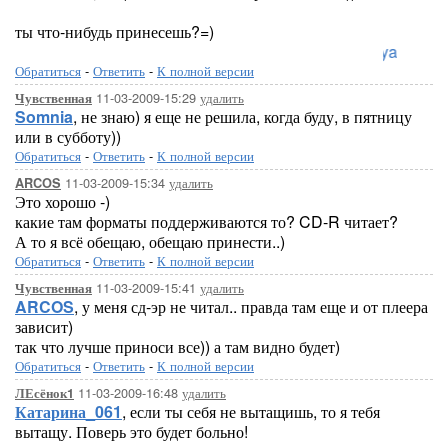
ты что-нибудь принесешь?=)
Loreleya
Обратиться
-
Ответить
-
К полной версии
11-03-2009-15:29
удалить
Чувственная
Somnia
, не знаю) я еще не решила, когда буду, в пятницу
или в субботу))
Обратиться
-
Ответить
-
К полной версии
11-03-2009-15:34
удалить
ARCOS
Это хорошо -)
какие там форматы поддерживаются то? CD-R читает?
А то я всё обещаю, обещаю принести..)
Обратиться
-
Ответить
-
К полной версии
11-03-2009-15:41
удалить
Чувственная
ARCOS
, у меня сд-эр не читал.. правда там еще и от плеера
зависит)
так что лучше приноси все)) а там видно будет)
Обратиться
-
Ответить
-
К полной версии
11-03-2009-16:48
удалить
ЛЕсёнок1
Катарина_061
, если ты себя не вытащишь, то я тебя
вытащу. Поверь это будет больно!