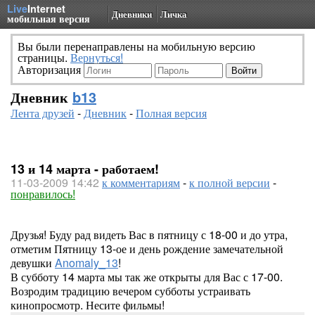
Live
Internet
Дневники
Личка
мобильная версия
Вы были перенаправлены на мобильную версию
страницы.
Вернуться!
Авторизация
Дневник
b13
Лента друзей
-
Дневник
-
Полная версия
13 и 14 марта - работаем!
11-03-2009 14:42
к комментариям
-
к полной версии
-
понравилось!
Друзья! Буду рад видеть Вас в пятницу с 18-00 и до утра,
отметим Пятницу 13-ое и день рождение замечательной
девушки
Anomaly_13
!
В субботу 14 марта мы так же открыты для Вас с 17-00.
Возродим традицию вечером субботы устраивать
кинопросмотр. Несите фильмы!