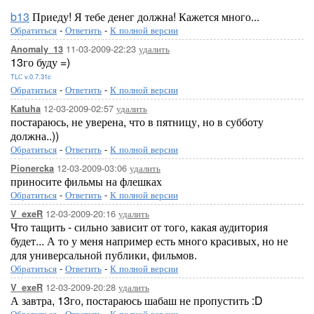
b13
Приеду! Я тебе денег должна! Кажется много...
Обратиться
-
Ответить
-
К полной версии
11-03-2009-22:23
удалить
Anomaly_13
13го буду =)
TLС v.0.7.31c
Обратиться
-
Ответить
-
К полной версии
12-03-2009-02:57
удалить
Katuha
постараюсь, не уверена, что в пятницу, но в субботу
должна..))
Обратиться
-
Ответить
-
К полной версии
12-03-2009-03:06
удалить
Pionercka
приносите фильмы на флешках
Обратиться
-
Ответить
-
К полной версии
12-03-2009-20:16
удалить
V_exeR
Что тащить - сильно зависит от того, какая аудитория
будет... А то у меня например есть много красивых, но не
для универсальной публики, фильмов.
Обратиться
-
Ответить
-
К полной версии
12-03-2009-20:28
удалить
V_exeR
А завтра, 13го, постараюсь шабаш не пропустить :D
Обратиться
-
Ответить
-
К полной версии