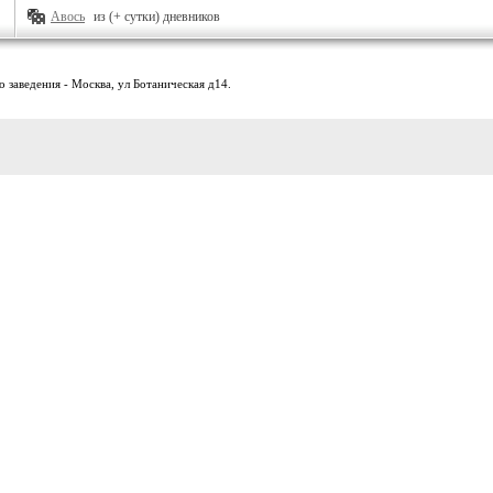
Авось
из (+ сутки) дневников
 заведения - Москва, ул Ботаническая д14.