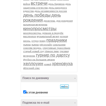
встречи
война
день бармена
день
защитника отечества
день народного
единства
день независимости россии
день победы
день
рождения
дискотека.
дни рождения
кальянная вечеринка
кинопросмотры
кинопросмотры.
купание в прорубе
масленица
музыкальный вечер
ночная
праздники
жизнь.
отпуск
покер
пъянка
пьянка
рф-онлайн
сокольники
соколям пиздец.
спортивные трансляции
старый новый год
тёмное пиво
трезвая
турнир по дартсу
вечеринка
футбол на большом экране
хеллоуин
хреновуха
хоккей
яблочний спас
Поиск по дневнику
-
в этом дневнике
Подписка по e-mail
-