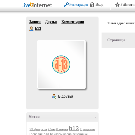
Регистрация
Вход
Рейтинги
Записи
Друзья
Комментарии
Новый адрес нашего
b13
Страницы:
В друзья
Метки
-
b13
23 февраля
77rus
8 марта
Крещение
Господне
б13
байкеры
весна
вечеринки