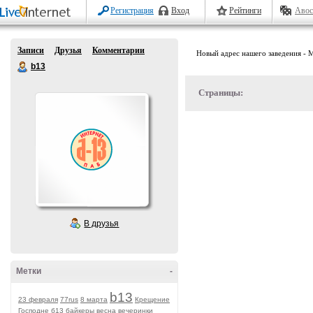
Регистрация
Вход
Рейтинги
Авос
Записи
Друзья
Комментарии
Новый адрес нашего заведения - М
b13
Страницы:
В друзья
Метки
-
b13
23 февраля
77rus
8 марта
Крещение
Господне
б13
байкеры
весна
вечеринки