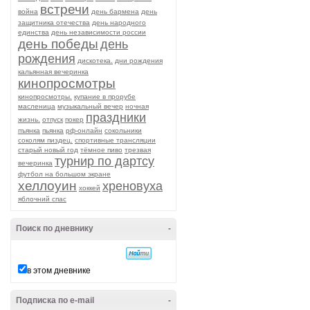
встречи
война
день бармена
день
защитника отечества
день народного
единства
день независимости россии
день победы
день
рождения
дискотека.
дни рождения
кальянная вечеринка
кинопросмотры
кинопросмотры.
купание в прорубе
масленица
музыкальный вечер
ночная
праздники
жизнь.
отпуск
покер
пъянка
пьянка
рф-онлайн
сокольники
соколям пиздец.
спортивные трансляции
старый новый год
тёмное пиво
трезвая
турнир по дартсу
вечеринка
футбол на большом экране
хеллоуин
хреновуха
хоккей
яблочний спас
Поиск по дневнику
-
в этом дневнике
Подписка по e-mail
-