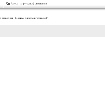
Авось
из (+ сутки) дневников
 заведения - Москва, ул Ботаническая д14.