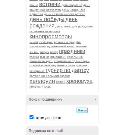
встречи
война
день бармена
день
защитника отечества
день народного
единства
день независимости россии
день победы
день
рождения
дискотека.
дни рождения
кальянная вечеринка
кинопросмотры
кинопросмотры.
купание в прорубе
масленица
музыкальный вечер
ночная
праздники
жизнь.
отпуск
покер
пъянка
пьянка
рф-онлайн
сокольники
соколям пиздец.
спортивные трансляции
старый новый год
тёмное пиво
трезвая
турнир по дартсу
вечеринка
футбол на большом экране
хеллоуин
хреновуха
хоккей
яблочний спас
Поиск по дневнику
-
в этом дневнике
Подписка по e-mail
-