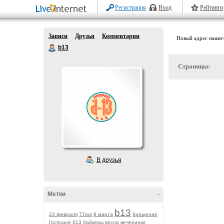
Регистрация
Вход
Рейтинги
Записи
Друзья
Комментарии
Новый адрес нашего
b13
Страницы:
В друзья
Метки
-
b13
23 февраля
77rus
8 марта
Крещение
Господне
б13
байкеры
весна
вечеринки