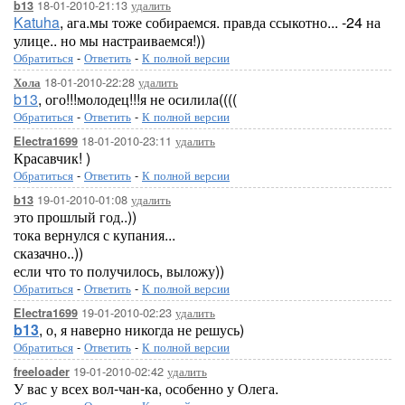
18-01-2010-21:13
удалить
b13
Katuha
, ага.мы тоже собираемся. правда ссыкотно... -24 на
улице.. но мы настраиваемся!))
Обратиться
-
Ответить
-
К полной версии
18-01-2010-22:28
удалить
Хола
b13
, ого!!!молодец!!!я не осилила((((
Обратиться
-
Ответить
-
К полной версии
18-01-2010-23:11
удалить
Electra1699
Красавчик! )
Обратиться
-
Ответить
-
К полной версии
19-01-2010-01:08
удалить
b13
это прошлый год..))
тока вернулся с купания...
сказачно..))
если что то получилось, выложу))
Обратиться
-
Ответить
-
К полной версии
19-01-2010-02:23
удалить
Electra1699
b13
, о, я наверно никогда не решусь)
Обратиться
-
Ответить
-
К полной версии
19-01-2010-02:42
удалить
freeloader
У вас у всех вол-чан-ка, особенно у Олега.