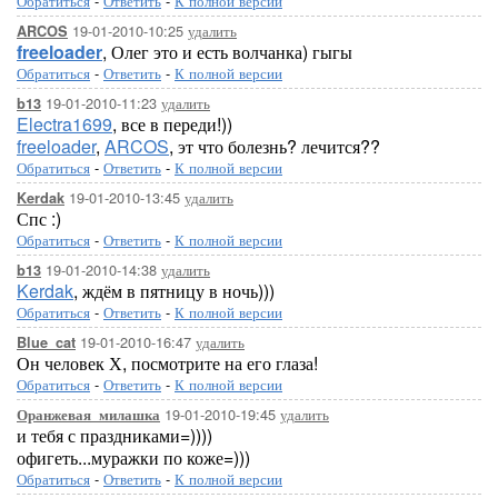
Обратиться
-
Ответить
-
К полной версии
19-01-2010-10:25
удалить
ARCOS
freeloader
, Олег это и есть волчанка) гыгы
Обратиться
-
Ответить
-
К полной версии
19-01-2010-11:23
удалить
b13
Electra1699
, все в переди!))
freeloader
,
ARCOS
, эт что болезнь? лечится??
Обратиться
-
Ответить
-
К полной версии
19-01-2010-13:45
удалить
Kerdak
Спс :)
Обратиться
-
Ответить
-
К полной версии
19-01-2010-14:38
удалить
b13
Kerdak
, ждём в пятницу в ночь)))
Обратиться
-
Ответить
-
К полной версии
19-01-2010-16:47
удалить
Blue_cat
Он человек Х, посмотрите на его глаза!
Обратиться
-
Ответить
-
К полной версии
19-01-2010-19:45
удалить
Оранжевая_милашка
и тебя с праздниками=))))
офигеть...муражки по коже=)))
Обратиться
-
Ответить
-
К полной версии