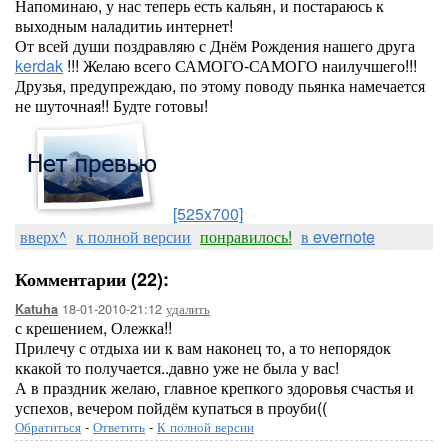
Напоминаю, у нас теперь есть кальян, и постараюсь к
выходным наладитиь интернет!
От всей души поздравляю с Днём Рождения нашего друга
kerdak
!!! Желаю всего САМОГО-САМОГО наилучшего!!!
Друзья, предупреждаю, по этому поводу пьянка намечается
не шуточная!! Будте готовы!
[525x700]
вверх^
к полной версии
понравилось!
в evernote
Комментарии (22):
18-01-2010-21:12
удалить
Katuha
с крешением, Олежка!!
Прилечу с отдыха ии к вам наконец то, а то непорядок
ккакой то получается..давно уже не была у вас!
А в праздник желаю, главное крепкого здоровья счастья и
успехов, вечером пойдём купаться в проуби((
Обратиться
-
Ответить
-
К полной версии