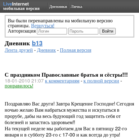
Live
Internet
Дневники
Личка
мобильная версия
Вы были перенаправлены на мобильную версию
страницы.
Вернуться!
Авторизация
Дневник
b13
Лента друзей
-
Дневник
-
Полная версия
С праздником Православные братья и сёстры!!!
18-01-2010 21:07
к комментариям
-
к полной версии
-
понравилось!
Поздравляю Вас други! Завтра Крещение Господне! Сегодня
ночью желаю Вам набраться мужества и искупаться в
прорубе, дабы на весь будующий год защитить себя от
болезней и запастись здоровьем!!
На текущей неделе мы работаем для Вас в пятницу 22-го
января и в субботу 23-го с 17-00 и как всегда до утра!