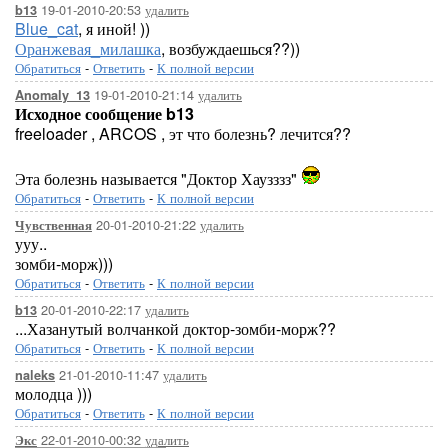
19-01-2010-20:53
удалить
b13
Blue_cat
, я иной! ))
Оранжевая_милашка
, возбуждаешься??))
Обратиться
-
Ответить
-
К полной версии
19-01-2010-21:14
удалить
Anomaly_13
Исходное сообщение b13
freeloader , ARCOS , эт что болезнь? лечится??
Эта болезнь называется "Доктор Хаузззз"
Обратиться
-
Ответить
-
К полной версии
20-01-2010-21:22
удалить
Чувственная
ууу..
зомби-морж)))
Обратиться
-
Ответить
-
К полной версии
20-01-2010-22:17
удалить
b13
...Хазанутый волчанкой доктор-зомби-морж??
Обратиться
-
Ответить
-
К полной версии
21-01-2010-11:47
удалить
naleks
молодца )))
Обратиться
-
Ответить
-
К полной версии
22-01-2010-00:32
удалить
Экс