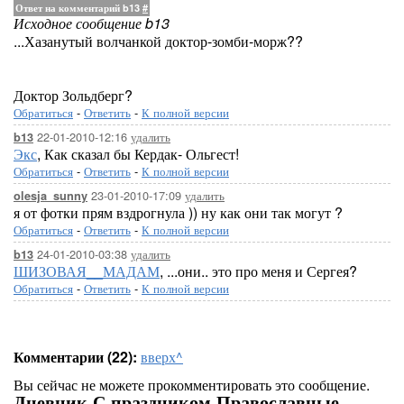
Ответ на комментарий b13
#
Исходное сообщение b13
...Хазанутый волчанкой доктор-зомби-морж??
Доктор Зольдберг?
Обратиться
-
Ответить
-
К полной версии
22-01-2010-12:16
удалить
b13
Экс
, Как сказал бы Кердак- Ольгест!
Обратиться
-
Ответить
-
К полной версии
23-01-2010-17:09
удалить
olesja_sunny
я от фотки прям вздрогнула )) ну как они так могут ?
Обратиться
-
Ответить
-
К полной версии
24-01-2010-03:38
удалить
b13
ШИЗОВАЯ__МАДАМ
, ...они.. это про меня и Сергея?
Обратиться
-
Ответить
-
К полной версии
Комментарии (22):
вверх^
Вы сейчас не можете прокомментировать это сообщение.
Дневник С праздником Православные