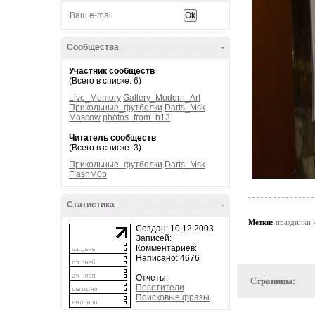
Сообщества
-
Участник сообществ
(Всего в списке: 6)
Live_Memory
Gallery_Modern_Art
Прикольные_футболки
Darts_Msk
Moscow
photos_from_b13
Читатель сообществ
(Всего в списке: 3)
Прикольные_футболки
Darts_Msk
FlashM0b
Статистика
-
Метки:
праздники
Создан: 10.12.2003
Записей:
Комментариев:
Написано: 4676
Отчеты:
Страницы:
Посетители
Поисковые фразы