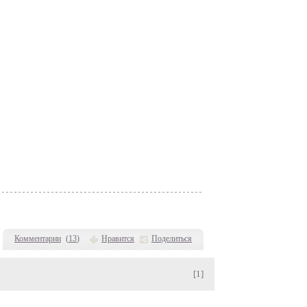
Комментарии
(
13
)
Нравится
Поделиться
[1]