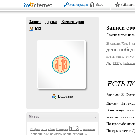
Регистрация
Вход
Рейтинги
Записи
Друзья
Комментарии
Записи с 
b13
Другие метки поль
23 февраля
77rus
8 ма
день побед
ночная жизнь.
отпуск
дартсу
футбол н
ЕСТЬ П
Вторник, 22 Сентя
В друзья
Друзья! На текущ
В пятницу пъём 
Метки
-
всех начинаниях
По просьбе имен
b13
23 февраля
77rus
8 марта
Крещение
Поздравляем с 
Господне
б13
байкеры
весна
вечеринки