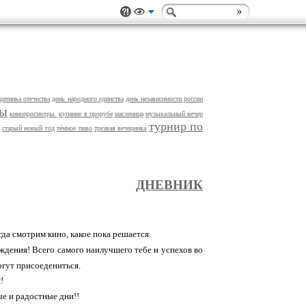
щитника отечества
день народного единства
день независимости россии
ры
кинопросмотры.
купание в прорубе
масленица
музыкальный вечер
турнир по
старый новый год
тёмное пиво
трезвая вечеринка
ДНЕВНИК
гда смотрим кино, какое пока решается.
ждения! Всего самого наилучшего тебе и успехов во
гут присоедениться.
!
ые и радостные дни!!