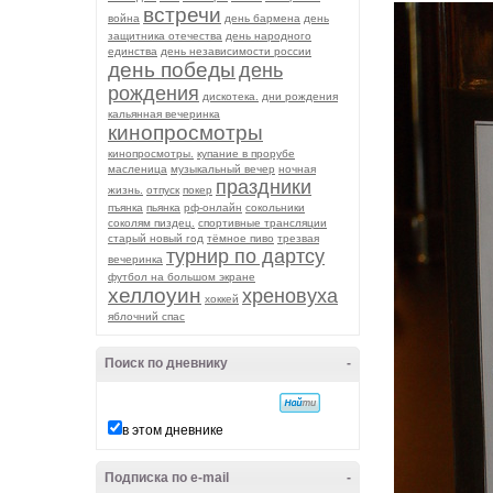
встречи
война
день бармена
день
защитника отечества
день народного
единства
день независимости россии
день победы
день
рождения
дискотека.
дни рождения
кальянная вечеринка
кинопросмотры
кинопросмотры.
купание в прорубе
масленица
музыкальный вечер
ночная
праздники
жизнь.
отпуск
покер
пъянка
пьянка
рф-онлайн
сокольники
соколям пиздец.
спортивные трансляции
старый новый год
тёмное пиво
трезвая
турнир по дартсу
вечеринка
футбол на большом экране
хеллоуин
хреновуха
хоккей
яблочний спас
Поиск по дневнику
-
в этом дневнике
Подписка по e-mail
-