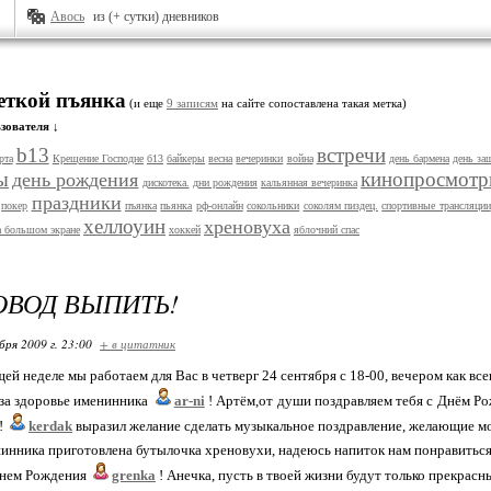
Авось
из (+ сутки) дневников
меткой пъянка
(и еще
9 записям
на сайте сопоставлена такая метка)
зователя ↓
b13
встречи
рта
Крещение Господне
б13
байкеры
весна
вечеринки
война
день бармена
день за
ы
кинопросмот
день рождения
дискотека.
дни рождения
кальянная вечеринка
праздники
покер
пъянка
пьянка
рф-онлайн
сокольники
соколям пиздец.
спортивные трансляции
хеллоуин
хреновуха
а большом экране
хоккей
яблочний спас
ОВОД ВЫПИТЬ!
бря 2009 г. 23:00
+ в цитатник
ей неделе мы работаем для Вас в четверг 24 сентября с 18-00, вечером как все
за здоровье именинника
ar-ni
! Артём,от души поздравляем тебя с Днём Ро
!
kerdak
выразил желание сделать музыкальное поздравление, желающие мо
инника приготовлена бутылочка хреновухи, надеюсь напиток нам понравиться
Днем Рождения
grenka
! Анечка, пусть в твоей жизни будут только прекрасн