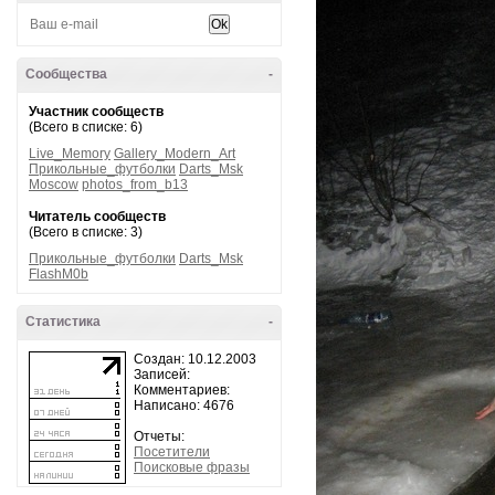
Сообщества
-
Участник сообществ
(Всего в списке: 6)
Live_Memory
Gallery_Modern_Art
Прикольные_футболки
Darts_Msk
Moscow
photos_from_b13
Читатель сообществ
(Всего в списке: 3)
Прикольные_футболки
Darts_Msk
FlashM0b
Статистика
-
Создан: 10.12.2003
Записей:
Комментариев:
Написано: 4676
Отчеты:
Посетители
Поисковые фразы