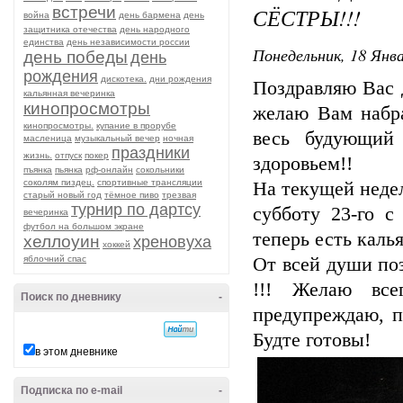
встречи
СЁСТРЫ!!!
война
день бармена
день
защитника отечества
день народного
единства
день независимости россии
Понедельник, 18 Янва
день победы
день
рождения
дискотека.
дни рождения
Поздравляю Вас 
кальянная вечеринка
кинопросмотры
желаю Вам набра
кинопросмотры.
купание в прорубе
весь будующий 
масленица
музыкальный вечер
ночная
праздники
жизнь.
отпуск
покер
здоровьем!!
пъянка
пьянка
рф-онлайн
сокольники
соколям пиздец.
спортивные трансляции
На текущей недел
старый новый год
тёмное пиво
трезвая
турнир по дартсу
субботу 23-го с
вечеринка
футбол на большом экране
теперь есть каль
хеллоуин
хреновуха
хоккей
яблочний спас
От всей души по
!!! Желаю все
Поиск по дневнику
-
предупреждаю, п
Будте готовы!
в этом дневнике
Подписка по e-mail
-