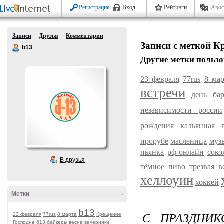
Регистрация
Вход
Рейтинги
Авос
Записи
Друзья
Комментарии
Записи с меткой К
b13
Другие метки пользо
23 февраля
77rus
8 мар
встречи
день ба
независимости россии
рождения
кальянная 
прорубе
масленица
муз
пьянка
рф-онлайн
соко
В друзья
тёмное пиво
трезвая в
хеллоуин
хоккей
Метки
-
b13
С ПРАЗДНИК
23 февраля
77rus
8 марта
Крещение
Господне
б13
байкеры
весна
вечеринки