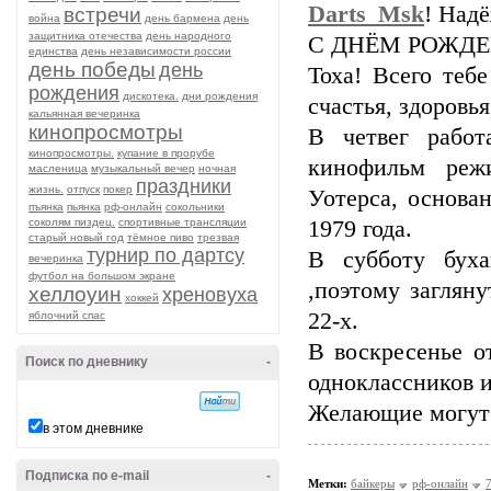
Darts_Msk
! Над
встречи
война
день бармена
день
защитника отечества
день народного
С ДНЁМ РОЖД
единства
день независимости россии
день победы
день
Тоха! Всего теб
рождения
дискотека.
дни рождения
счастья, здоровья
кальянная вечеринка
кинопросмотры
В четвег работ
кинопросмотры.
купание в прорубе
кинофильм реж
масленица
музыкальный вечер
ночная
праздники
жизнь.
отпуск
покер
Уотерса, основа
пъянка
пьянка
рф-онлайн
сокольники
соколям пиздец.
спортивные трансляции
1979 года.
старый новый год
тёмное пиво
трезвая
турнир по дартсу
В субботу бух
вечеринка
футбол на большом экране
,поэтому заглян
хеллоуин
хреновуха
хоккей
22-х.
яблочний спас
В воскресенье о
Поиск по дневнику
-
одноклассников 
Желающие могут 
в этом дневнике
Подписка по e-mail
-
Метки:
байкеры
рф-онлайн