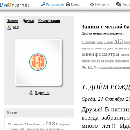
Регистрация
Вход
Рейтинги
Авос
Записи
Друзья
Комментарии
Записи с меткой б
b13
Другие метки пользователя ↓
b13
23 февраля
77rus
8 марта
Крещ
народного единства
день независимос
кинопросмотры
кинопр
пъянка
пьянка
рф-онлайн
сокольники
дартсу
футбол на большом экран
С ДНЁМ РОЖДЕ
В друзья
Среда, 21 Октября 20
Друзья! В пятни
Метки
-
всегда забранир
b13
много лет!! Ид
23 февраля
77rus
8 марта
Крещение
Господне
б13
байкеры
весна
вечеринки